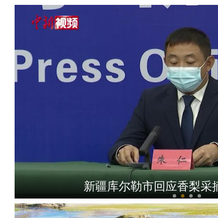
新疆库尔勒市回应香梨采摘