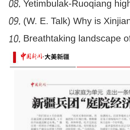
Yetimbulak-Ruoqiang high
ope
(W. E. Talk) Why is Xinjia
Breathtaking landscape o
【坐标中国】中国跨度——