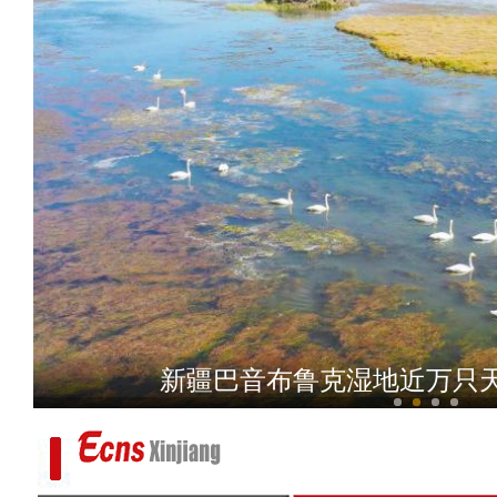
新疆特克斯县：秋日乡
新疆巴音布鲁克湿地近万只