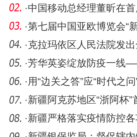
万亩水稻
·
中国移动总经理董昕在首
业大
·
第七届中国亚欧博览会“
商品
·
克拉玛依区人民法院发出
人犯罪记
·
芳华英姿绽放防疫一线—
乌鲁木齐
·
用“边关之答”应“时代之问
·
新疆阿克苏地区“浙阿杯
幕
·
新疆严格落实疫情防控各
构场所出
·
新疆银保监局：督促辖内