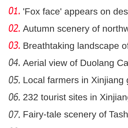
'Fox face' appears on des
Autumn scenery of northw
Breathtaking landscape o
Aerial view of Duolang C
Local farmers in Xinjiang 
新疆阿克苏边境管理支队民
232 tourist sites in Xinjia
Fairy-tale scenery of Tas