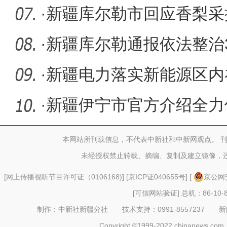
者转确诊
·
新疆库尔勒市回应香梨采
·
新疆库尔勒通报依法整治
言等网络
·
新疆电力落实新能源区内
源发展
·
新疆伊宁市官方介绍全力
气暖”
本网站所刊载信息，不代表中新社和中新网观点。 
未经授权禁止转载、摘编、复制及建立镜像，
[
网上传播视听节目许可证（0106168)
] [
京ICP证040655号
] [
京公网安
[可信网站验证]
总机：86-10-8
制作：中新社新疆分社 技术支持：0991-8557237 新闻热线：
Copyright ©1999-2022 chinanews.com. 