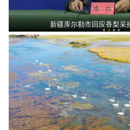
新疆库尔勒市回应香梨采摘