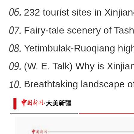
232 tourist sites in Xinjia
Fairy-tale scenery of Tas
Yetimbulak-Ruoqiang high
ope
(W. E. Talk) Why is Xinjia
Breathtaking landscape o
【坐标中国】中国跨度——