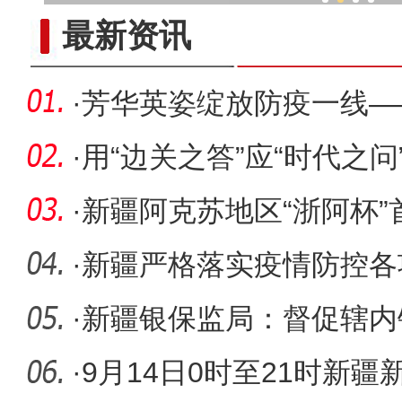
新疆兵团“庭院经济”展
最新资讯
·
芳华英姿绽放防疫一线—
乌鲁木齐
·
用“边关之答”应“时代之问
·
新疆阿克苏地区“浙阿杯
幕
·
新疆严格落实疫情防控各
构场所出
·
新疆银保监局：督促辖内
小微企业
·
9月14日0时至21时新