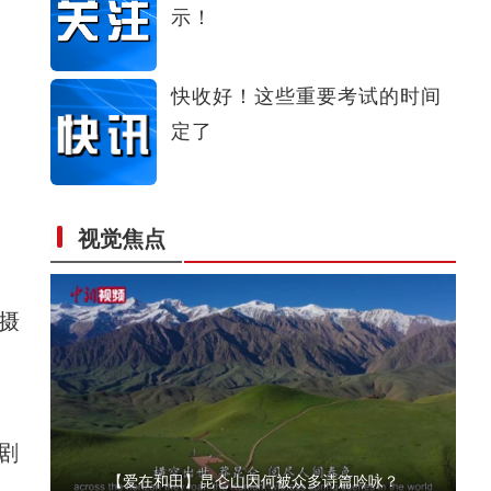
示！
【新春纪事】买鲜花、看叼羊 新疆各地年味足
快收好！这些重要考试的时间
定了
视觉焦点
实拍新疆博乐雾中天鹅
摄
剧
【爱在和田】昆仑山因何被众多诗篇吟咏？