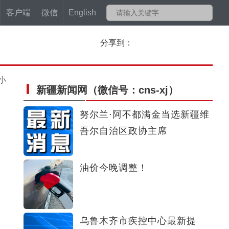
客户端
微信
English
分享到：
小
新疆新闻网
（微信号：cns-xj）
努尔兰·阿不都满金当选新疆维
吾尔自治区政协主席
油价今晚调整！
乌鲁木齐市疾控中心最新提