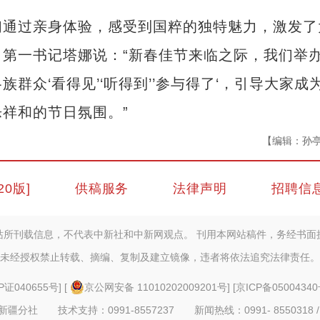
通过亲身体验，感受到国粹的独特魅力，激发了
第一书记塔娜说：“新春佳节来临之际，我们举
群众‘看得见’‘听得到’’参与得了‘，引导大家成
祥和的节日氛围。”
【编辑：孙
20版]
供稿服务
法律声明
招聘信
站所刊载信息，不代表中新社和中新网观点。 刊用本网站稿件，务经书面
未经授权禁止转载、摘编、复制及建立镜像，违者将依法追究法律责任。
P证040655号
] [
京公网安备 11010202009201号
] [
京ICP备05004340
疆分社 技术支持：0991-8557237 新闻热线：0991- 8550318 /