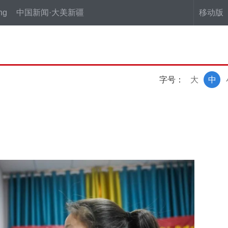
ng
中国新闻·大美新疆
移动版
字号：
大
中