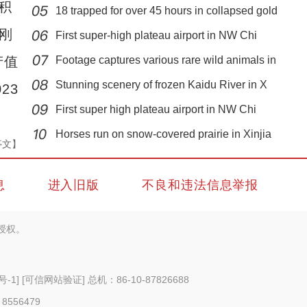
积
18 trapped for over 45 hours in collapsed gold
们刚
First super-high plateau airport in NW Chi
产值
Footage captures various rare wild animals in
Stunning scenery of frozen Kaidu River in X
23
First super high plateau airport in NW Chi
实拍新疆博乐雾中天鹅
Horses run on snow-covered prairie in Xinjia
亭文】
息
进入旧版
不良和违法信息举报
授权。
号-1
]
[可信网站验证]
总机：86-10-87826688
 8556479