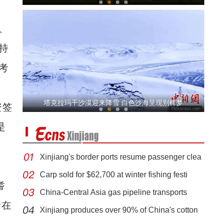
、
持
考
新疆边境小城雪地上演哈萨克族民俗活动
塔克拉玛干沙漠迎来降雪 白色沙海呈现别样梦
资签
是
Xinjiang's border ports resume passenger clea
Carp sold for $62,700 at winter fishing festi
耆
China-Central Asia gas pipeline transports
【新春纪事】买鲜花、看叼羊 新疆各地年味足
括在
Xinjiang produces over 90% of China's cotton