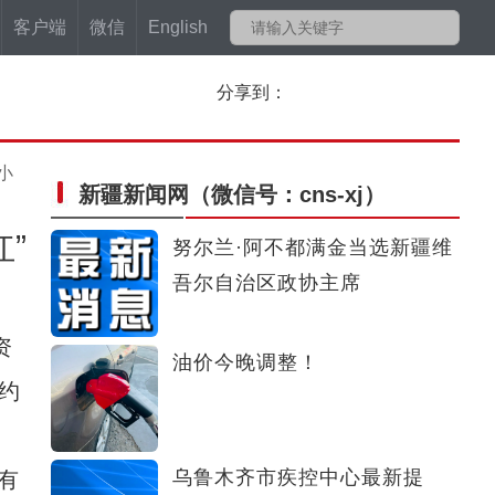
客户端
微信
English
分享到：
小
新疆新闻网
（微信号：cns-xj）
”
努尔兰·阿不都满金当选新疆维
吾尔自治区政协主席
资
油价今晚调整！
约
乌鲁木齐市疾控中心最新提
有