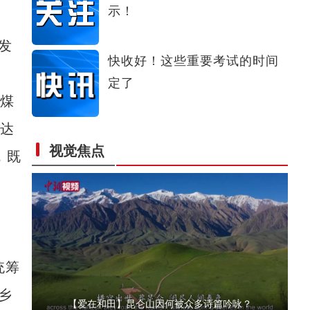
示！
【新春纪事】买鲜花、看叼羊 新疆各地年味足
发
快收好！这些重要考试的时间
定了
煤
额达
视觉焦点
，既
实拍新疆博乐雾中天鹅
统筹
乡
【爱在和田】昆仑山因何被众多诗篇吟咏？