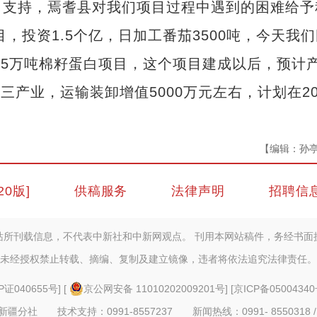
力支持，焉耆县对我们项目过程中遇到的困难给予
，投资1.5个亿，日加工番茄3500吨，今天我
35万吨棉籽蛋白项目，这个项目建成以后，预计
三产业，运输装卸增值5000万元左右，计划在20
【编辑：孙
20版]
供稿服务
法律声明
招聘信
站所刊载信息，不代表中新社和中新网观点。 刊用本网站稿件，务经书面
未经授权禁止转载、摘编、复制及建立镜像，违者将依法追究法律责任。
P证040655号
] [
京公网安备 11010202009201号
] [
京ICP备05004340
疆分社 技术支持：0991-8557237 新闻热线：0991- 8550318 /