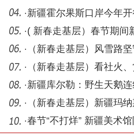
岗 守护下
·
新疆霍尔果斯口岸今年开
·
( 新春走基层）春节期
蔬出口
·
（新春走基层）风雪路坚
人
·
（新春走基层）看社火、
味浓
·
新疆库尔勒：野生天鹅连
雀河
·
（新春走基层）新疆玛纳
福年
·
春节“不打烊” 新疆美术