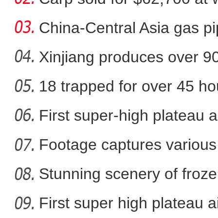
China-Central Asia gas pi
Xinjiang produces over 9
cotton
18 trapped for over 45 ho
【新疆故事】新疆大叔用雪雕
gold
First super-high plateau 
Footage captures various 
in
Stunning scenery of froze
First super high plateau a