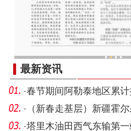
“新疆的穆斯林过着幸福
最新资讯
·
春节期间阿勒泰地区累计接
实现旅游
·
（新春走基层）新疆霍尔
新局
·
塔里木油田西气东输第一