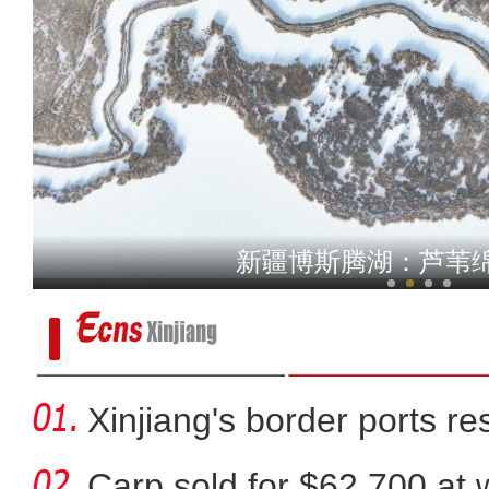
【新春纪事】新疆博湖：张灯
新疆博斯腾湖：芦苇
Xinjiang's border ports 
clea
Carp sold for $62,700 at wi