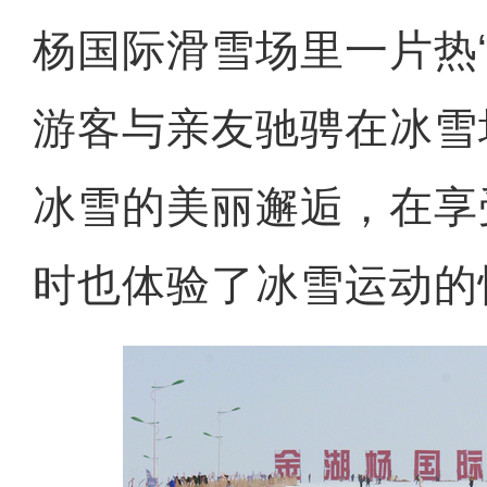
杨国际滑雪场里一片热
游客与亲友驰骋在冰雪
冰雪的美丽邂逅，在享
时也体验了冰雪运动的