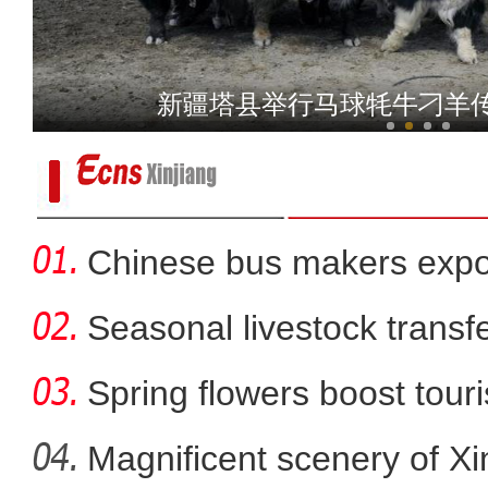
乌鲁木齐经开区：脑卒中筛
新疆博斯腾湖：水天一色 百
Chinese bus makers expo
energy ve
Seasonal livestock transfer
Spring flowers boost touri
Magnificent scenery of Xi