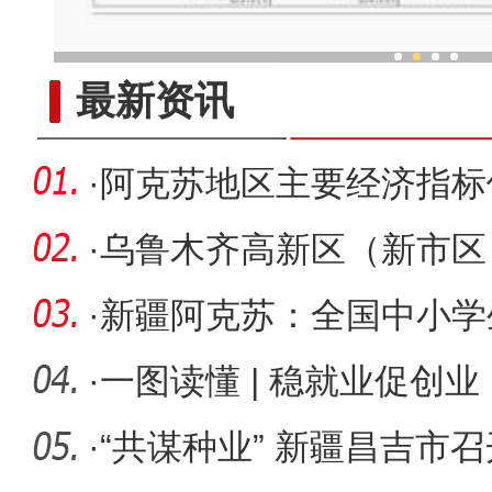
春分时节新疆帕米尔高原举
最新资讯
·
阿克苏地区主要经济指标
·
乌鲁木齐高新区（新市区
士座谈会
·
新疆阿克苏：全国中小学生
名师生共
·
一图读懂 | 稳就业促创
综合施策
·
“共谋种业” 新疆昌吉市