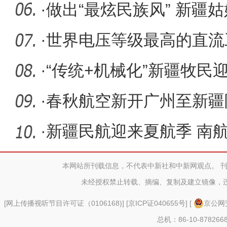
大会
·
做出“最炫民族风” 新疆姑
全
·
世界电压等级最高的直流
2000亿千瓦
·
“传统+机械化”新疆牧民
·
春秋航空新开广州至新疆
·
新疆民航迎来夏航季 南航
年同期
本网站所刊载信息，不代表中新社和中新网观点。 
未经授权禁止转载、摘编、复制及建立镜像，
[
网上传播视听节目许可证（0106168)
] [
京ICP证040655号
] [
京公网安
总机：86-10-878266