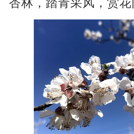
杏林，踏青采风，赏花