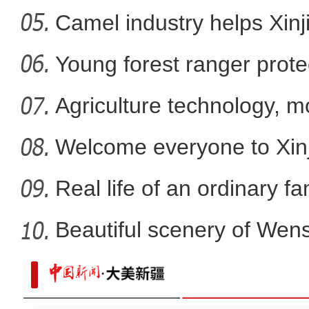
Camel industry helps Xinj
场面激烈！实拍新疆帕米尔
Young forest ranger protec
Agriculture technology, m
promote
Welcome everyone to Xi
mem
Real life of an ordinary fa
Beautiful scenery of We
in