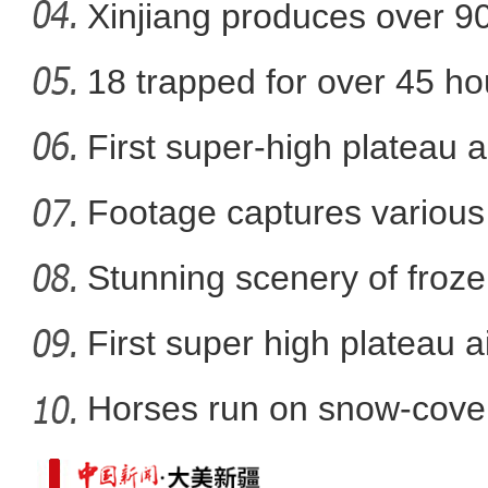
Xinjiang produces over 9
cotton
18 trapped for over 45 ho
gold
First super-high plateau 
【新春纪事】游客在新疆雪
Footage captures various 
in
Stunning scenery of froze
First super high plateau a
Horses run on snow-covere