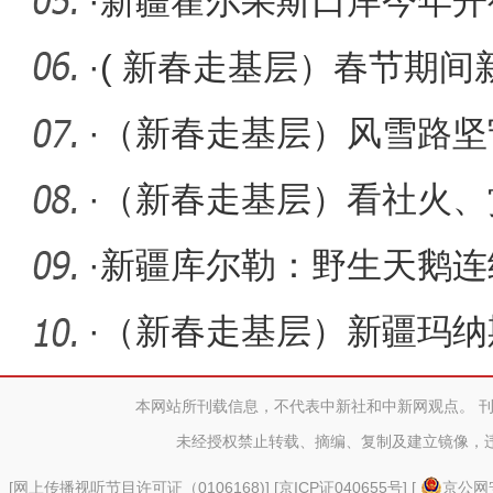
岗 守护下
·
新疆霍尔果斯口岸今年开
·
( 新春走基层）春节期
蔬出口
·
（新春走基层）风雪路坚
人
·
（新春走基层）看社火、
味浓
·
新疆库尔勒：野生天鹅连
雀河
·
（新春走基层）新疆玛纳
福年
本网站所刊载信息，不代表中新社和中新网观点。 
未经授权禁止转载、摘编、复制及建立镜像，
[
网上传播视听节目许可证（0106168)
] [
京ICP证040655号
] [
京公网安