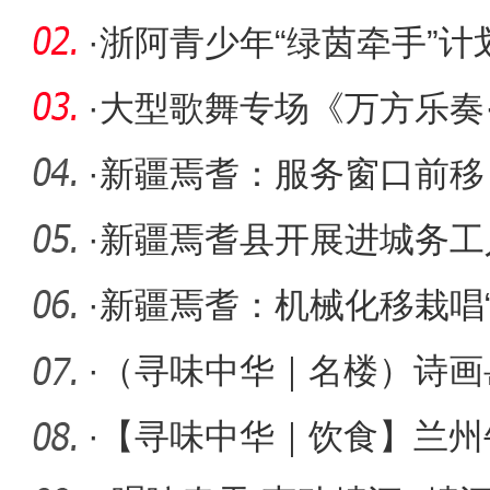
湖州参观
·
浙阿青少年“绿茵牵手”
坪县
·
大型歌舞专场《万方乐奏
大学震
·
新疆焉耆：服务窗口前移
腿”
·
新疆焉耆县开展进城务工
活动
·
新疆焉耆：机械化移栽唱“
好“钱”
·
（寻味中华｜名楼）诗画
·
【寻味中华｜饮食】兰州