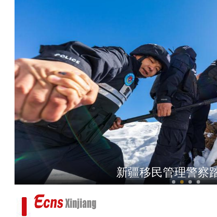
新疆阿尔金山成野生动物“高
新疆移民管理警察