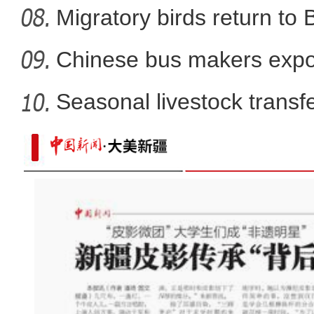
Migratory birds return to
Chinese bus makers expo
energy ve
Seasonal livestock transfer
MG动画丨带你认识新疆鹿