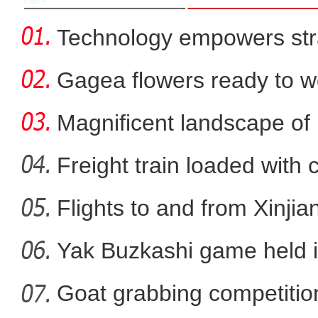
Technology empowers str
Xi
Gagea flowers ready to w
Nal
Magnificent landscape of
La
Freight train loaded with
Flights to and from Xinjian
新疆“旅交会”：260多套
Yak Buzkashi game held 
Goat grabbing competition