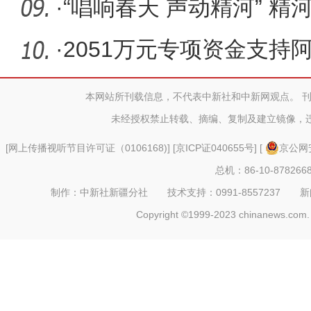
面，面面不
·
“唱响春天 声动精河” 精
大奖
·
2051万元专项资金支持
工作
本网站所刊载信息，不代表中新社和中新网观点。 
未经授权禁止转载、摘编、复制及建立镜像，
[
网上传播视听节目许可证（0106168)
] [
京ICP证040655号
] [
京公网安
总机：86-10-878266
制作：中新社新疆分社 技术支持：0991-8557237 新闻热线：
Copyright ©1999-2023 chinanews.com. 