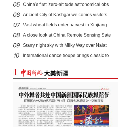
China's first 'zero-altitude astronomical obs
Ancient City of Kashgar welcomes visitors
Vast wheat fields enter harvest in Xinjiang
A close look at China Remote Sensing Sate
Starry night sky with Milky Way over Nalat
当坦桑尼亚咖啡遇上中国茶叶 “跨国夫妇”在
International dance troupe brings classic to