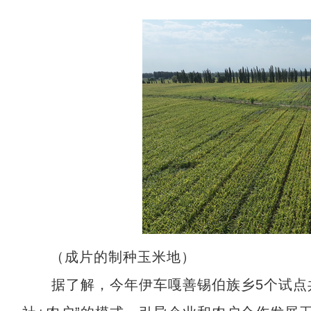
（成片的制种玉米地）
据了解，今年伊车嘎善锡伯族乡5个试点共种