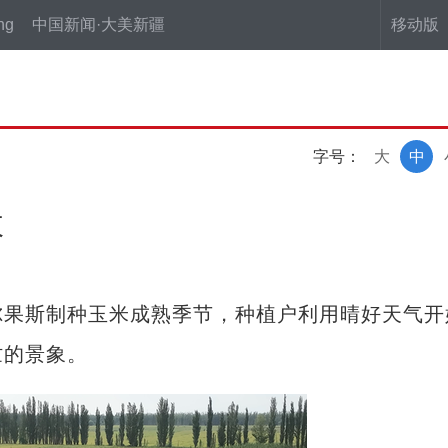
ng
中国新闻·大美新疆
移动版
字号：
大
中
收
果斯制种玉米成熟季节，种植户利用晴好天气开
忙的景象。