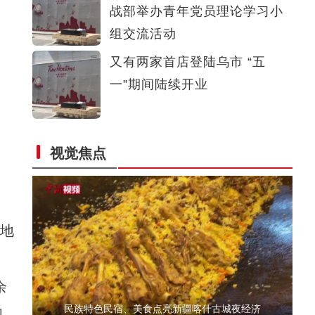
战部举办青年党员理论学习小
丁荫楠：我对这部片子的未来充满信心
组交流活动
又有两家首店登陆乌市 “五
一”期间陆续开业
视觉焦点
当坦桑尼亚咖啡遇上中国茶叶 “跨国夫妇”在
地
余
民族特色民宿、美食点亮新疆喀什古城夜经济