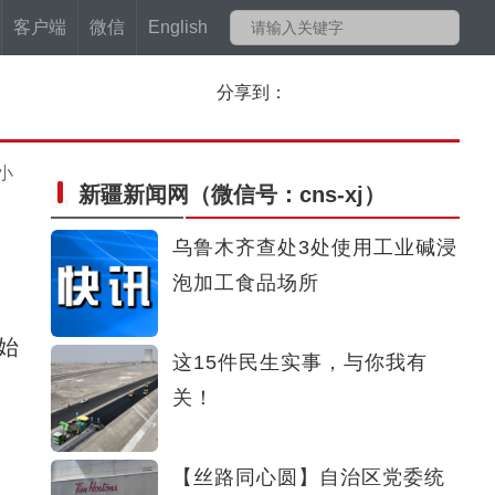
客户端
微信
English
分享到：
小
新疆新闻网
（微信号：cns-xj）
乌鲁木齐查处3处使用工业碱浸
泡加工食品场所
始
这15件民生实事，与你我有
关！
【丝路同心圆】自治区党委统