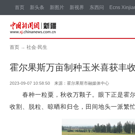
首页
新头条
新图片
新视界
东西问
Ecns Xinjia
首页
→
社会·民生
霍尔果斯万亩制种玉米喜获丰
2023-09-07 10:58:50 来源：霍尔果斯市融媒体中心
春种一粒粟，秋收万颗子。眼下正是霍尔
收割、脱粒、晾晒和归仓，田间地头一派繁