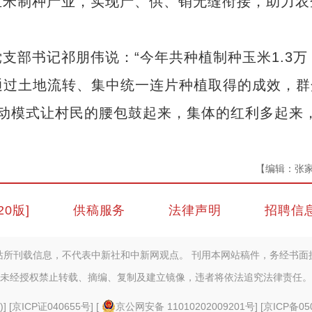
玉米制种产业，实现产、供、销无缝衔接，助力农
部书记祁朋伟说：“今年共种植制种玉米1.3万
通过土地流转、集中统一连片种植取得的成效，群
过联动模式让村民的腰包鼓起来，集体的红利多起来
【编辑：张
20版]
供稿服务
法律声明
招聘信
站所刊载信息，不代表中新社和中新网观点。 刊用本网站稿件，务经书面
未经授权禁止转载、摘编、复制及建立镜像，违者将依法追究法律责任。
)
] [
京ICP证040655号
] [
京公网安备 11010202009201号
] [
京ICP备05