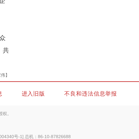
企
众
，共
家伟】
息
进入旧版
不良和违法信息举报
授权。
004340号-1
] 总机：86-10-87826688