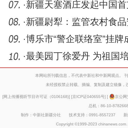
标案 涉案
·
新疆天塞酒庄发起中国首
·
新疆尉犁：监管农村食品
兴发展
·
博乐市“警企联络室”挂牌
·
最美园丁徐爱丹 为祖国
灌未来
本网站所刊载信息，不代表中新社和中新网观点。 
未经授权禁止转载、摘编、复制及建立镜像，
[
网上传播视听节目许可证（0106168)
] [
京ICP证040655号
] [
京公网安
总机：86-10-878266
制作：中新社新疆分社 技术支持：0991-8557237 新闻热线：
Copyright ©1999-2023 chinanews.com. 