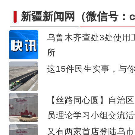
新疆新闻网
（微信号：cn
乌鲁木齐查处3处使用
所
当坦桑尼亚咖啡遇上中国茶叶
这15件民生实事，与
【丝路同心圆】自治区
员理论学习小组交流活
又有两家首店登陆乌市 