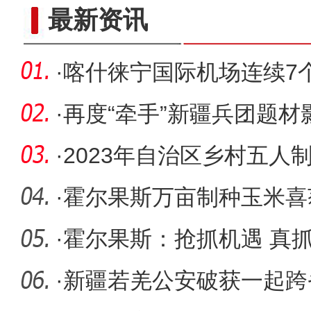
新疆木卡姆艺术团走
最新资讯
·
喀什徕宁国际机场连续7
国200—
·
再度“牵手”新疆兵团题材
奇：我
·
2023年自治区乡村五人
赛区）开
·
霍尔果斯万亩制种玉米喜
·
霍尔果斯：抢抓机遇 真
高质量
·
新疆若羌公安破获一起跨