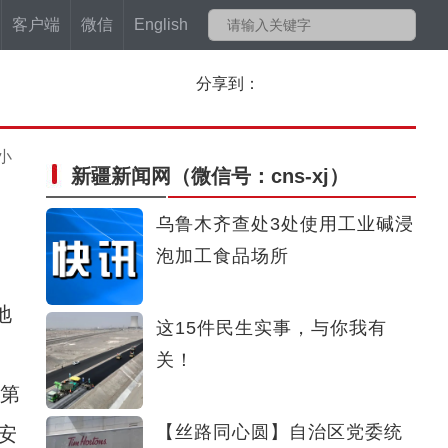
客户端
微信
English
分享到：
小
新疆新闻网
（微信号：cns-xj）
乌鲁木齐查处3处使用工业碱浸
泡加工食品场所
地
这15件民生实事，与你我有
关！
第
【丝路同心圆】自治区党委统
安