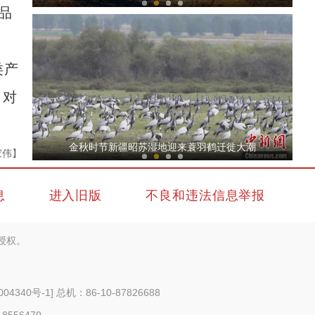
品
类产
，对
新疆禾木：云雾笼罩显秋意
金秋时节新疆昭苏湿地迎来蓑羽鹤迁徙大潮
家伟】
息
进入旧版
不良和违法信息举报
授权。
“离海最远”的新疆，为何能养“海鲜”？
004340号-1
] 总机：86-10-87826688