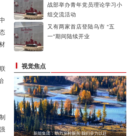
战部举办青年党员理论学习小
“离海最远”的新疆，为何能养“海鲜”？
组交流活动
中
又有两家首店登陆乌市 “五
态
一”期间陆续开业
材
视觉焦点
联
【最华人】“一带一路”上的华侨马大姐一家
治
制
强
新能集团：助力乡村振兴 我们全力以赴