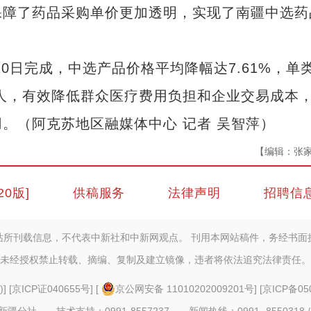
保障了药品采购单价更加透明，实现了南疆中选药
日完成，中选产品价格平均降幅达7.61%，单
万人，有效降低群众医疗费用负担和企业交易成本
。（阿克苏地区融媒体中心 记者 吴智萍）
【编辑：张
20版]
供稿服务
法律声明
招聘信
站所刊载信息，不代表中新社和中新网观点。 刊用本网站稿件，务经书面
未经授权禁止转载、摘编、复制及建立镜像，违者将依法追究法律责任。
)
] [
京ICP证040655号
] [
京公网安备 11010202009201号
] [
京ICP备05