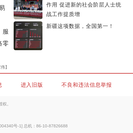
作用 促进新的社会阶层人士统
易
战工作提质增
新疆这项数据，全国第一！
；服
络零
家伟】
息
进入旧版
不良和违法信息举报
授权。
004340号-1
] 总机：86-10-87826688