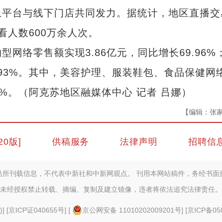
上平台与线下门店共同发力。据统计，地区直播交
观看人数600万余人次。
络零售额实现3.86亿元，同比增长69.96%
8.93%。其中，美容护理、服装鞋包、食品保健网
.93%。（阿克苏地区融媒体中心 记者 吕娜）
【编辑：张
20版]
供稿服务
法律声明
招聘信
站所刊载信息，不代表中新社和中新网观点。 刊用本网站稿件，务经书面
未经授权禁止转载、摘编、复制及建立镜像，违者将依法追究法律责任。
)
] [
京ICP证040655号
] [
京公网安备 11010202009201号
] [
京ICP备05