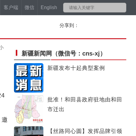
客户端
微信
English
分享到：
小
新疆新闻网
（微信号：cns-xj）
新疆发布十起典型案例
4
批准！和田县政府驻地由和田
市迁出
，邀
【丝路同心圆】​发挥品牌引领