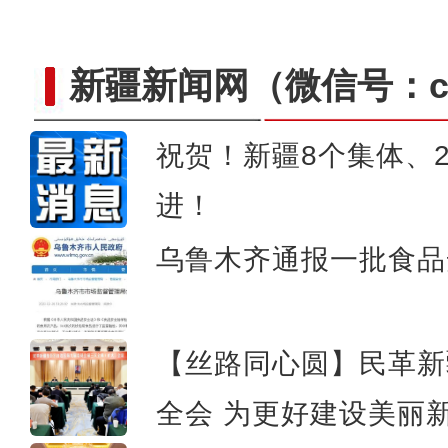
新疆新闻网
（微信号：cn
祝贺！新疆8个集体、
进！
乌鲁木齐通报一批食品
多彩昆玉魅力无限 最新“大
【丝路同心圆】民革新
全会 为更好建设美丽