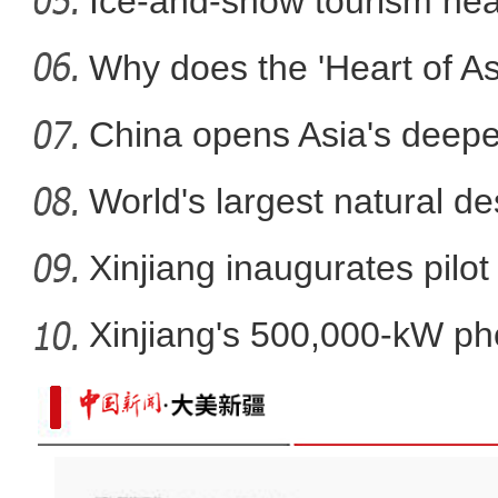
Ice-and-snow tourism heat
Why does the 'Heart of Asi
China opens Asia's deepes
多彩昆玉魅力无限 最新“大
World's largest natural de
Xinjiang inaugurates pilot
Xinjiang's 500,000-kW ph
pro