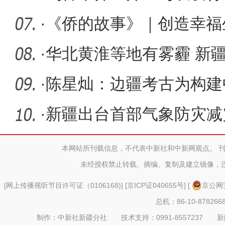
合作协议
·
《侨的故事》｜创造幸福
格瓦斯香
·
华北黄淮等地有雾霾 新
雪
·
陈星灿：边疆考古为构建
等起到不
·
新疆出台首部气象防灾减
本网站所刊载信息，不代表中新社和中新网观点。 
未经授权禁止转载、摘编、复制及建立镜像，
[
网上传播视听节目许可证（0106168)
] [
京ICP证040655号
] [
京公网安
总机：86-10-878266
制作：中新社新疆分社 技术支持：0991-8557237 新闻热线：