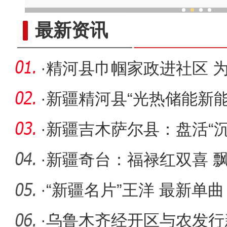
非遗”传承人：跳“做饭舞”近三十载
最新资讯
·
精河县巾帼家政进社区 为
心
·
新疆精河县“光热储能新
火热
·
新疆吉木萨尔县：盘活“沉
源“生
·
新疆奇台：福禄红双喜 
·
“新疆名片”王洋 最新单
正式
·
乌鲁木齐经开区与农发行