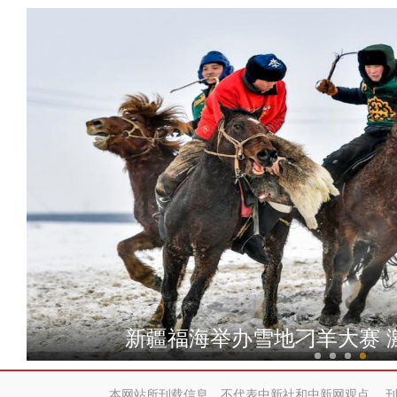
新疆：鹅喉羚漫步雪
新疆福海举办雪地刁羊大赛 
本网站所刊载信息，不代表中新社和中新网观点。 