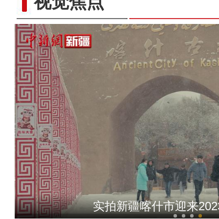
视觉焦点
逢小年雪后喀什夜色霓
实拍新疆喀什市迎来20