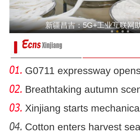
新疆喀什国际邮件互换
新疆昌吉：5G+工业互联网
G0711 expressway opens fo
Breathtaking autumn sce
in
Xinjiang starts mechanica
Cotton enters harvest se