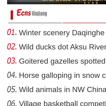
Winter scenery Daqinghe 
Wild ducks dot Aksu River
Goitered gazelles spotted 
Horse galloping in snow c
a
Wild animals in NW China
【新春纪事】上春晚、挂灯
Village basketball competi