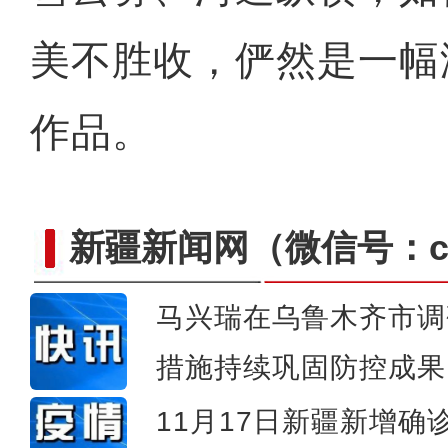
美不胜收，俨然是一幅
作品。
新疆新闻网
（微信号：cn
马兴瑞在乌鲁木齐市调
【万人说新疆】新疆青年北大
措施持续巩固防控成果
11月17日新疆新增确