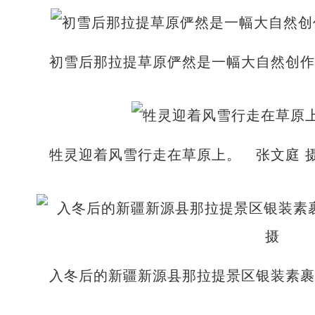
初雪后那拉提草原俨然是一幅大自然创作
牲灵迎着风雪行走在草原上。 张文庭 
入冬后的新疆新源县那拉提景区银装素裹