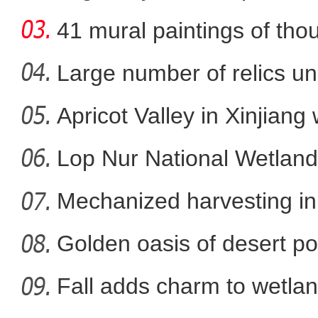
41 mural paintings of tho
grotto
Large number of relics un
Apricot Valley in Xinjiang
【万人说新疆】新疆青年北大
Lop Nur National Wetland
Mechanized harvesting in f
Golden oasis of desert po
Fall adds charm to wetlan