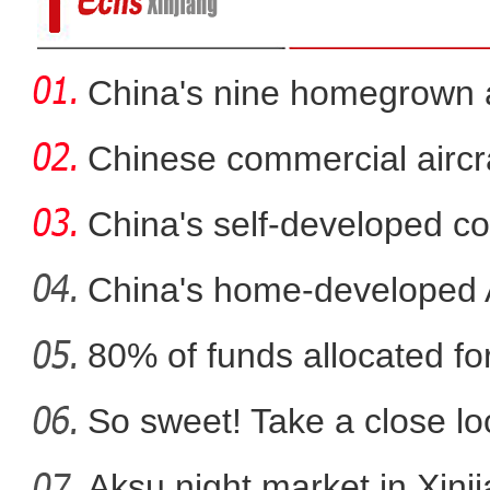
China's nine homegrown ai
in
Chinese commercial airc
fli
China's self-developed co
co
China's home-developed A
80% of funds allocated for
库车市“拯救老屋行动-古
So sweet! Take a close l
Aksu night market in Xinj