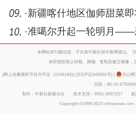
高峰
·
新疆喀什地区伽师甜菜即
门指导
·
准噶尔升起一轮明月——
岗位共团
本网站所刊载信息，不代表中新社和中新网观点。 
未经授权禁止转载、摘编、复制及建立镜像，
[
网上传播视听节目许可证（0106168)
] [
京ICP证040655号
] [
京公网安
总机：86-10-878266
制作：中新社新疆分社 技术支持：0991-8557237 新闻热线：
Copyright ©1999-2023 chinanews.com. 