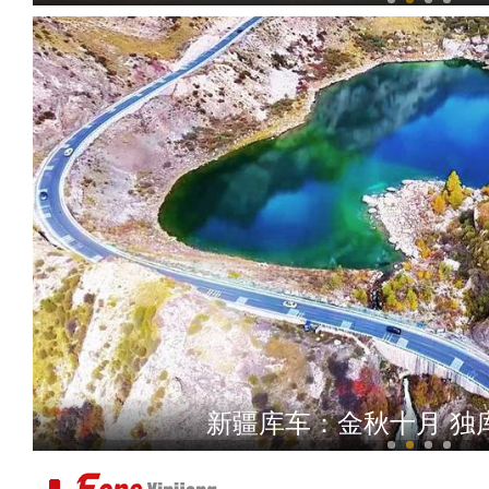
实拍新疆南部沙漠腹
新疆库车：金秋十月 独