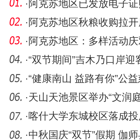
·
阿克苏地区已发放电子证照
·
阿克苏地区秋粮收购拉开
吨
·
阿克苏地区：多样活动庆
彩
·
“双节期间”吉木乃口岸迎
·
“健康南山 益路有你”公
木齐县
·
天山天池景区举办“文润
池健
·
喀什大学东城校区落成投
·
中秋国庆“双节”假期 伽