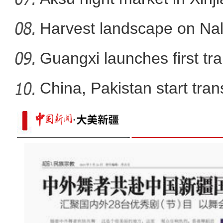
Harvest landscape on Nala
Guangxi launches first trai
China, Pakistan start tran
新疆喀什古城日接待游客