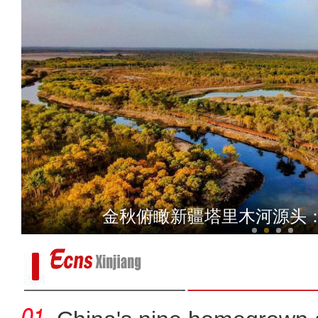
实拍新疆南部沙漠腹
金秋俯瞰新疆塔里木河源头