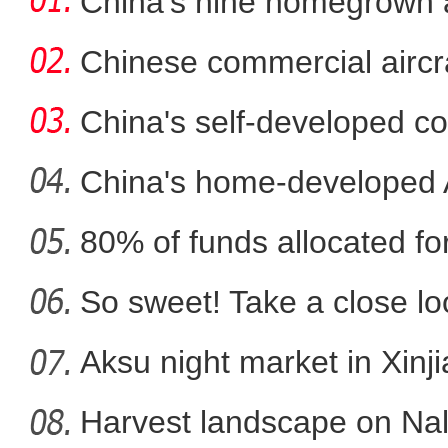
China's nine homegrown ai
in
Chinese commercial airc
fli
China's self-developed co
co
China's home-developed A
80% of funds allocated for
库车市“拯救老屋行动-古
So sweet! Take a close l
Aksu night market in Xinj
Harvest landscape on Nala