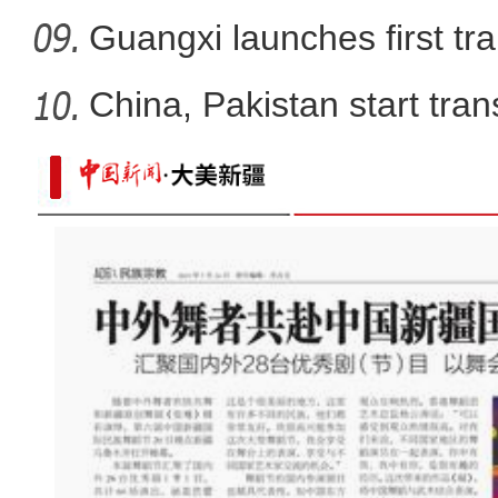
Guangxi launches first trai
China, Pakistan start tran
新疆喀什古城日接待游客