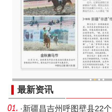
新疆“非遗”传承人：跳“做饭
最新资讯
·
新疆昌吉州呼图壁县22