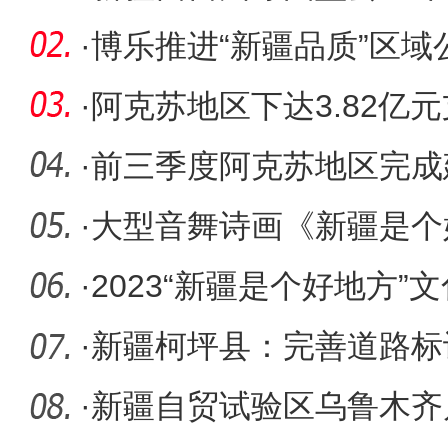
高质量发
·
博乐推进“新疆品质”区
经济
·
阿克苏地区下达3.82亿
·
前三季度阿克苏地区完成
210.67亿元
·
大型音舞诗画《新疆是个
克斯坦阿
·
2023“新疆是个好地方
活动在
·
新疆柯坪县：完善道路标
明“风景
·
新疆自贸试验区乌鲁木齐