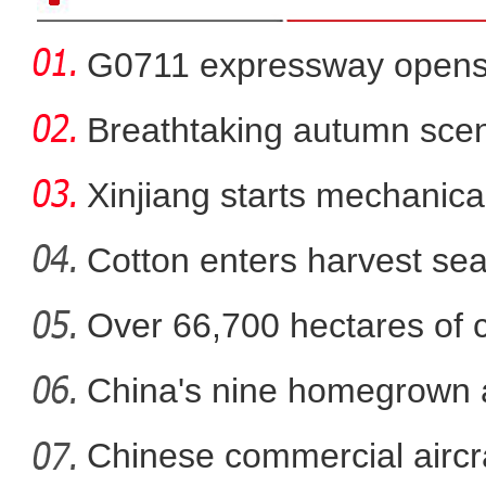
G0711 expressway opens fo
Breathtaking autumn sce
in
Xinjiang starts mechanica
Cotton enters harvest se
Over 66,700 hectares of 
新疆特克斯县：刁羊比赛演
mech
China's nine homegrown ai
in
Chinese commercial airc