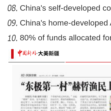
fli
China's self-developed co
co
China's home-developed A
80% of funds allocated for
新疆沙雅县举办第二届浙阿