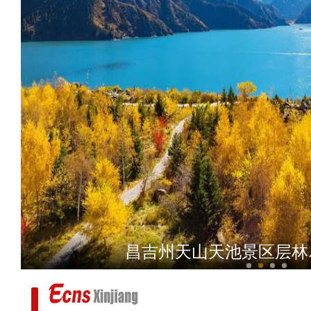
阿克苏：秋冬蔬菜喜丰收 
昌吉州天山天池景区层林