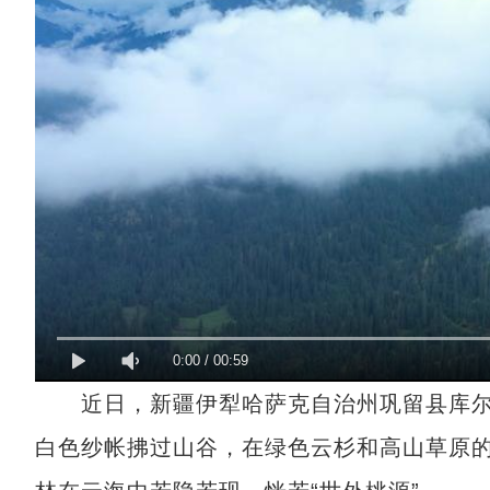
0:00
/
00:59
近日，新疆伊犁哈萨克自治州巩留县库尔
白色纱帐拂过山谷，在绿色云杉和高山草原