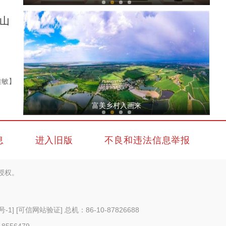
山
雅敏】
新疆和田市：鲜桃喜丰收 助力民众增收
富美乡村入画来
息
进入旧版
不良和违法信息举报
授权。
点赞！第六师红旗农场九连党员志愿者“公主
号-1
]
[可信网站验证]
总机：86-10-87826688