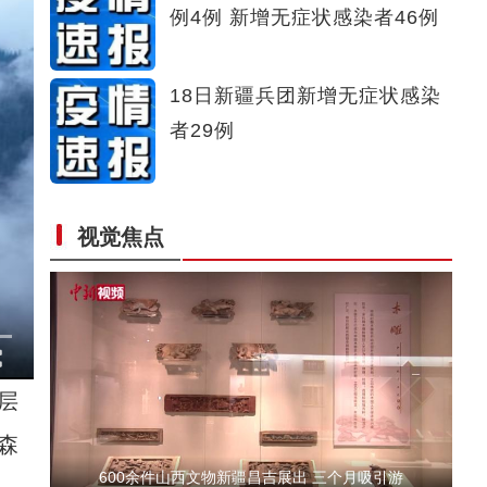
例4例 新增无症状感染者46例
点赞！第六师红旗农场九连党员志愿者“公主
18日新疆兵团新增无症状感染
者29例
视觉焦点
超暖MV！送给新疆生产建设兵团第十二师每
层
森
600余件山西文物新疆昌吉展出 三个月吸引游