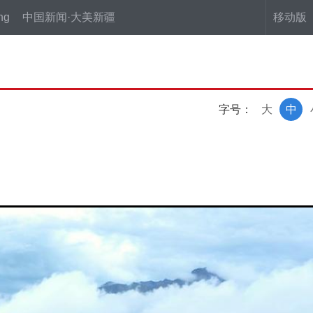
ng
中国新闻·大美新疆
移动版
字号：
大
中