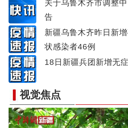
关于乌鲁木齐市调整中
告
新疆乌鲁木齐昨日新增
状感染者46例
18日新疆兵团新增无症
视觉焦点
新疆吉木乃县2.83万亩小