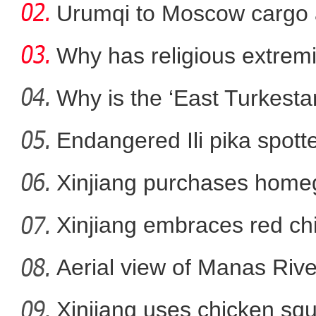
Urumqi to Moscow cargo a
Why has religious extre
rootless g
Why is the ‘East Turkest
Endangered Ili pika spotte
葡萄酒产业正成为新疆兵
Xinjiang purchases homeg
f
Xinjiang embraces red chi
Aerial view of Manas Riv
Xinjiang uses chicken squ