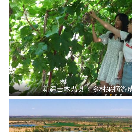
新疆吉木乃县：乡村采摘游