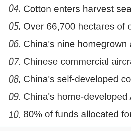
Cotton enters harvest se
Over 66,700 hectares of 
新疆：秋日车师古道
mech
China's nine homegrown ai
in
Chinese commercial airc
fli
China's self-developed co
co
China's home-developed A
80% of funds allocated for