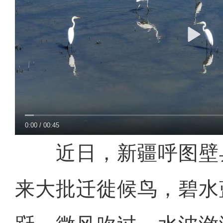
0:00
/
00:45
近日，新疆呼图壁
来大批迁徙候鸟，碧水