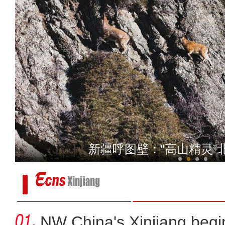
阿克苏红旗坡机场年旅客
冬日里新疆昌吉努尔加大峡
新疆呼图壁：“高山精灵”北
库车市羊布拉克牧场：峰峦
NW China's Xinjiang beg