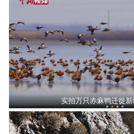
实拍万只赤麻鸭迁徙新