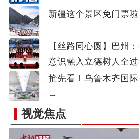
新疆这个景区免门票啦
【新疆故事】“90后”冬不
【丝路同心圆】巴州：
意识融入立德树人全过
抢先看！乌鲁木齐国际
→
视觉焦点