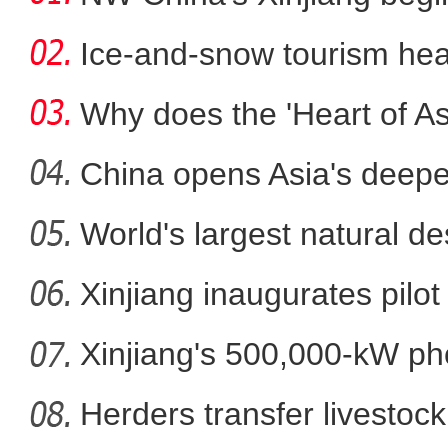
Ice-and-snow tourism heat
Why does the 'Heart of Asi
China opens Asia's deepes
World's largest natural de
Xinjiang inaugurates pilot
Xinjiang's 500,000-kW ph
【新疆故事】“90后”冬不
pro
Herders transfer livestock