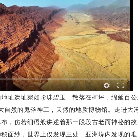
地址遗址宛如珍珠碧玉，散落在柯坪，绵延百公
是大自然的鬼斧神工，天然的地质博物馆。走进大
瀑布，仿若细语般讲述着那一段段古老而神秘的故
神秘面纱，世界上仅发现三处，亚洲境内发现的唯