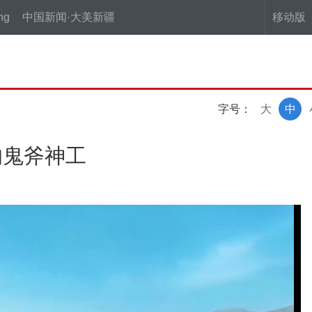
ng
中国新闻·大美新疆
移动版
字号：
大
中
的鬼斧神工