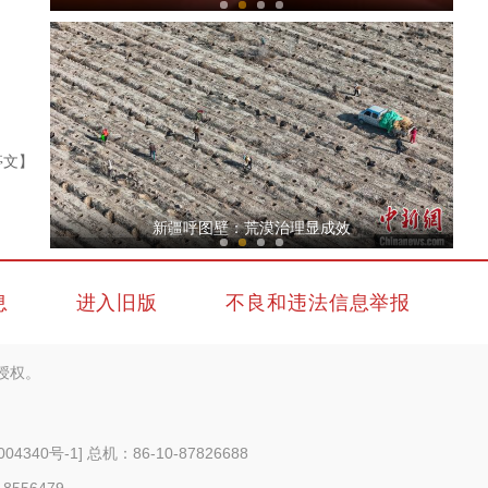
亭文】
新疆新和：跃动绿茵 球续情谊
新疆呼图壁：荒漠治理显成效
息
进入旧版
不良和违法信息举报
授权。
新疆温宿：穿越峡谷一场速度与激情的至臻体
004340号-1
] 总机：86-10-87826688