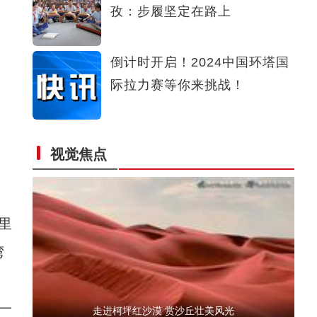
孜：步履坚定在路上
新疆温宿：穿越峡谷一场速度与激情的至臻体
倒计时开启！2024中国环塔国
际拉力赛等你来挑战！
视觉焦点
万人马拉松在新疆伊宁市开跑
里
湾
一
走进柯坪红沙漠 赏沙丘壮美风光