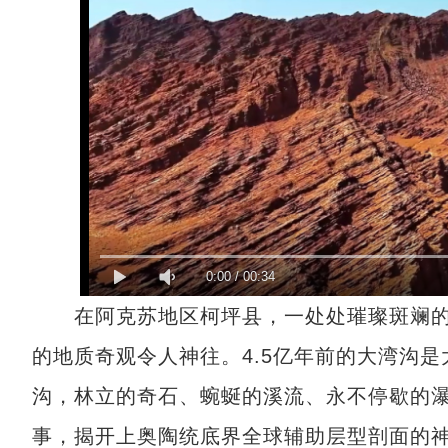
0:00
/
00:34
在阿克苏地区柯坪县，一处处璀璨斑斓的
的地质奇观令人神往。4.5亿年前的大湾沟
沟，林立的奇石、蜿蜒的溪流、永不停歇的
事，揭开上奥陶统底界全球辅助层型剖面的