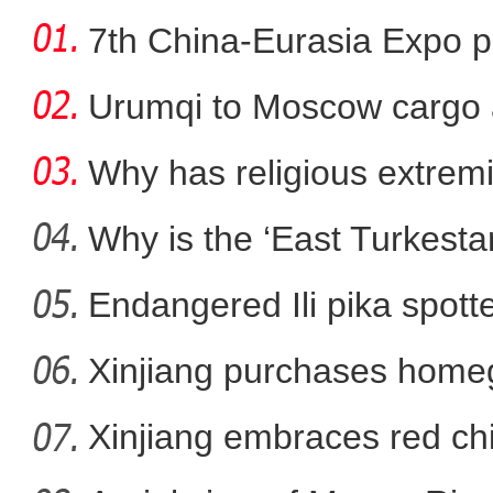
7th China-Eurasia Expo p
Urumqi to Moscow cargo a
Why has religious extre
rootless g
Why is the ‘East Turkest
Endangered Ili pika spotte
谢谢你志愿
Xinjiang purchases homeg
f
Xinjiang embraces red chi