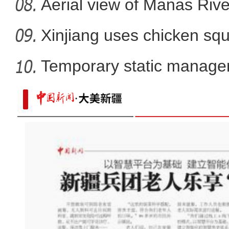
Aerial view of Manas Riv
Xinjiang uses chicken squ
Temporary static manage
parts
【新疆故事】新疆味道