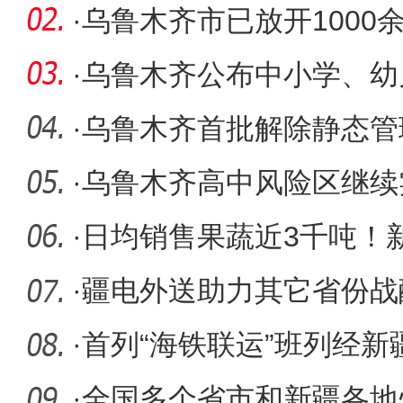
国
·
乌鲁木齐市已放开1000
措施
·
乌鲁木齐公布中小学、幼
宜
·
乌鲁木齐首批解除静态管
有序“动
·
乌鲁木齐高中风险区继续
·
日均销售果蔬近3千吨！
力打通助
·
疆电外送助力其它省份战
·
首列“海铁联运”班列经
出境
·
全国多个省市和新疆各地