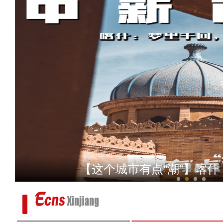
初秋时分实拍新疆伊犁大
【这个城市有点“潮”】喀