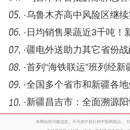
有序“动
·
乌鲁木齐高中风险区继续
·
日均销售果蔬近3千吨！
力打通助
·
疆电外送助力其它省份战
·
首列“海铁联运”班列经
出境
·
全国多个省市和新疆各地
支援伊犁
·
新疆昌吉市：全面溯源阳
和人员接
本网站所刊载信息，不代表中新社和中新网观点。 