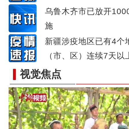
乌鲁木齐市已放开10
施
新疆涉疫地区已有4个
（市、区）连续7天以
视觉焦点
【新疆故事】新疆味道