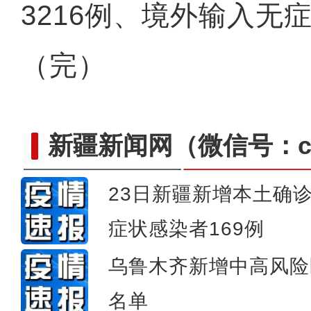
3216例、境外输入无
（完）
新疆新闻网
（微信号：cn
23日新疆新增本土确
症状感染者169例
谢谢你志愿
乌鲁木齐新增中高风险
名单