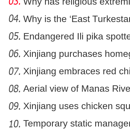
Why has religious extre
rootless g
Why is the ‘East Turkest
Endangered Ili pika spotte
谢谢你志愿
Xinjiang purchases homeg
f
Xinjiang embraces red chi
Aerial view of Manas Riv
Xinjiang uses chicken squ
Temporary static manage