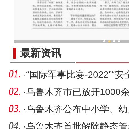
新疆兵团老人乐享“智慧
最新资讯
·
“国际军事比赛-2022”“
国
·
乌鲁木齐市已放开1000
措施
·
乌鲁木齐公布中小学、幼
宜
·
乌鲁木齐首批解除静态管