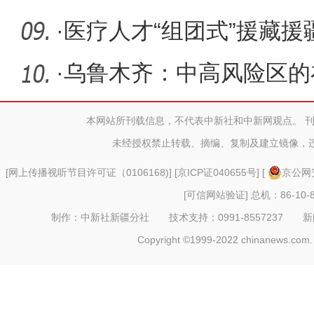
让生活
·
医疗人才“组团式”援藏援
余名
·
乌鲁木齐：中高风险区的
校
本网站所刊载信息，不代表中新社和中新网观点。 
未经授权禁止转载、摘编、复制及建立镜像，
[
网上传播视听节目许可证（0106168)
] [
京ICP证040655号
] [
京公网安
[可信网站验证]
总机：86-10-8
制作：中新社新疆分社 技术支持：0991-8557237 新闻热线：
Copyright ©1999-2022 chinanews.com. 