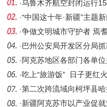
·
乌鲁木齐航空封闭运行1
20000人次
·
“中国这十年·新疆”主题
日召
·
争做文明城市守护者 焉
队在行动
·
巴州公安局开发区分局抓
·
阿克苏地区各部门各单位
解难
·
吃上“旅游饭” 日子更红
·
第二次跨流域向柯坪县哈
补水启动
·
新疆阿克苏市以产业促就