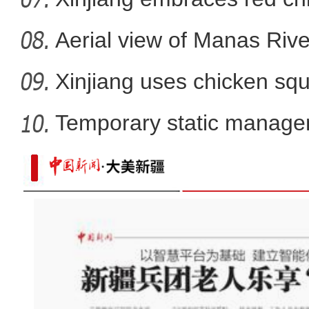
Aerial view of Manas Riv
Xinjiang uses chicken squ
Temporary static manage
parts
第一批“红色草原”公布 新