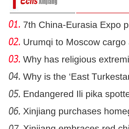
7th China-Eurasia Expo p
Urumqi to Moscow cargo a
Why has religious extre
rootless g
Why is the ‘East Turkest
Endangered Ili pika spotte
新疆引洪灌溉为胡杨
Xinjiang purchases homeg
f
Xinjiang embraces red chi