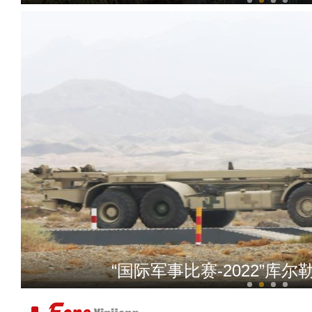
千斤骆驼被狼赶入2米深坑 
“国际军事比赛-2022”库