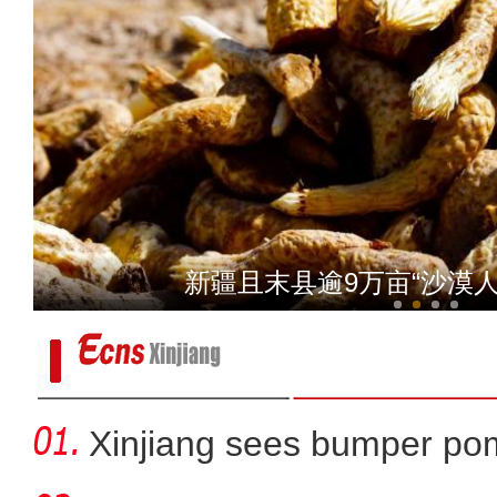
实拍新疆呼图壁小海子湿地 
新疆且末县逾9万亩“沙漠
Xinjiang sees bumper po