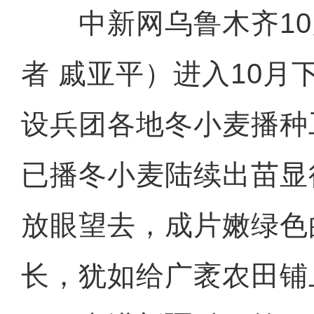
中新网乌鲁木齐10月
者 戚亚平）进入10月
设兵团各地冬小麦播种
已播冬小麦陆续出苗显
放眼望去，成片嫩绿色
长，犹如给广袤农田铺