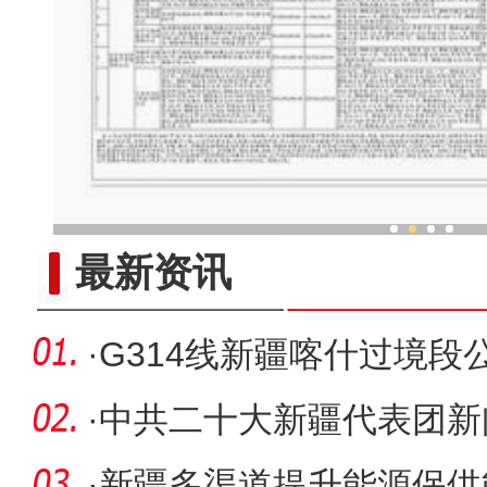
“劳动就业让生活更美
最新资讯
·
G314线新疆喀什过境段
进
·
中共二十大新疆代表团新
疆，就是
·
新疆多渠道提升能源保供