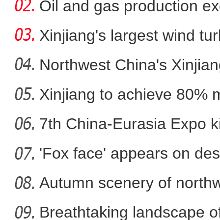
Oil and gas production ex
metr
Xinjiang's largest wind turb
Northwest China's Xinjian
Xinjiang to achieve 80% 
新疆特克斯：秋染乡
in
7th China-Eurasia Expo ki
'Fox face' appears on des
Autumn scenery of northw
Breathtaking landscape o