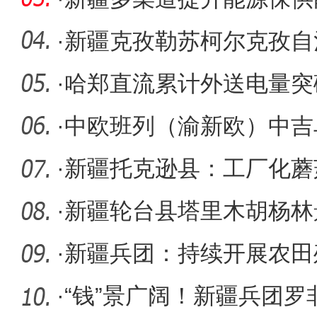
供应
·
新疆克孜勒苏柯尔克孜自
源数字产
·
哈郑直流累计外送电量突破
·
中欧班列（渝新欧）中吉
发
·
新疆托克逊县：工厂化蘑
餐桌（图
·
新疆轮台县塔里木胡杨林
候鸟
·
新疆兵团：持续开展农田
毒”
·
“钱”景广阔！新疆兵团