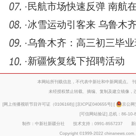
·
民航市场快速反弹 南航
破万人次
·
冰雪运动引客来 乌鲁木
·
乌鲁木齐：高三初三毕业
学复课
·
新疆恢复线下招聘活动
本网站所刊载信息，不代表中新社和中新网观点。 
未经授权禁止转载、摘编、复制及建立镜像，
[
网上传播视听节目许可证（0106168)
] [
京ICP证040655号
] [
京公网安
[可信网站验证]
总机：86-10-8
制作：中新社新疆分社 技术支持：0991-8557237 新闻热线：
Copyright ©1999-2022 chinanews.com. 