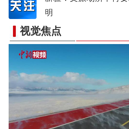
明
视觉焦点
大雪时节 新疆龙驹湿地宛若