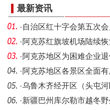
新疆何以成为中国民用机场
最新资讯
·
自治区红十字会第五次会
·
阿克苏红旗坡机场陆续恢
·
阿克苏地区为困难企业退休
元生活补
·
阿克苏地区各景区全面有
票、半价、
·
乌鲁木齐经开区（头屯河
难的“恳
·
新疆巴州库尔勒市越冬野