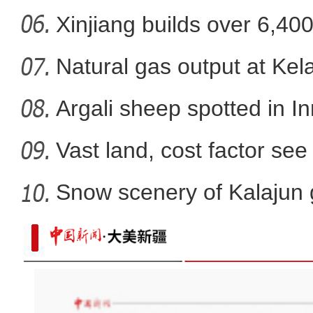
Xinjiang builds over 6,40
Natural gas output at Kel
Argali sheep spotted in I
Vast land, cost factor see 
Snow scenery of Kalajun
大雪时节 新疆龙驹湿地宛若