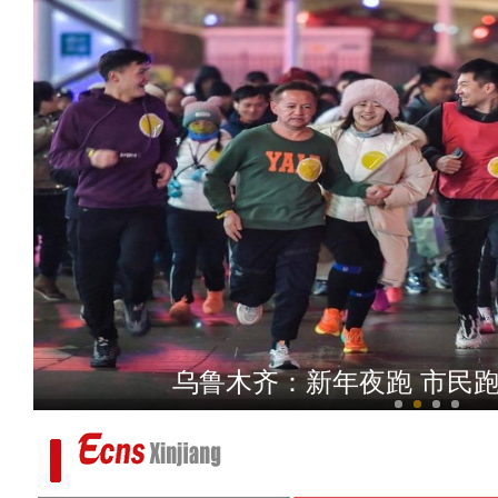
【新疆故事】王若冰：愿做
乌鲁木齐：新年夜跑 市民跑步