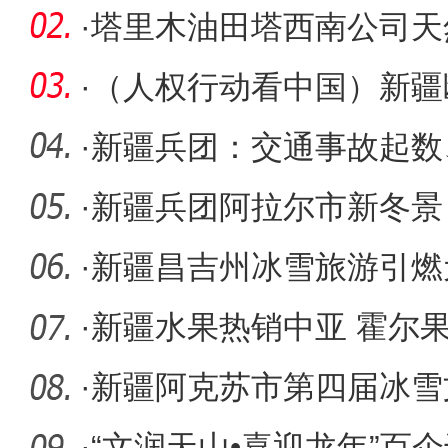
植结“硕
·
塔里木油田塔西南公司天
亿立方米
·
（人权行动看中国）新疆
·
新疆兵团：交通事故起数、
年相比实
·
新疆兵团阿拉尔市新冬景
种养循环
·
新疆昌吉州冰雪旅游引燃
·
新疆水果热销中亚 霍尔
比增长1
·
新疆阿克苏市第四届冰雪
届冰雪运
·
“文润天山•喜迎龙年”百