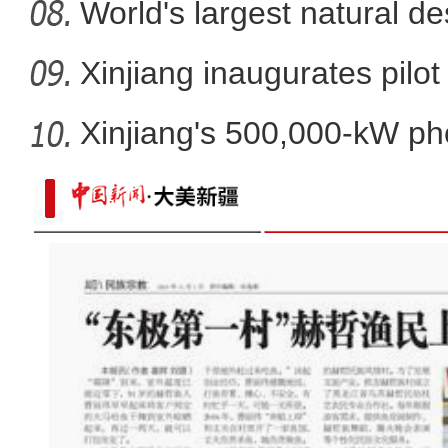
World's largest natural de
Xinjiang inaugurates pilot
Xinjiang's 500,000-kW ph
pro
“阿克苏是个好地方·四季