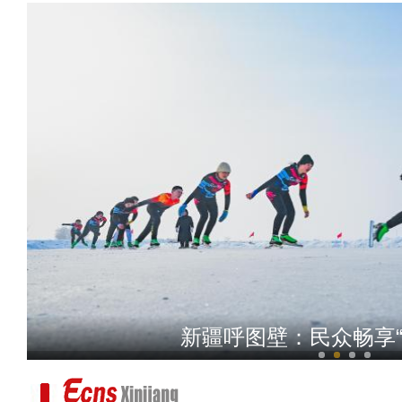
新疆乌什发生7.1级强震 
新疆呼图壁：民众畅享“