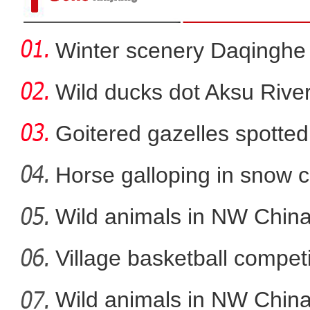
Winter scenery Daqinghe 
Wild ducks dot Aksu River
Goitered gazelles spotted 
Horse galloping in snow c
a
Wild animals in NW China
新疆举办首届乌兹别克斯坦
Village basketball competi
Wild animals in NW China