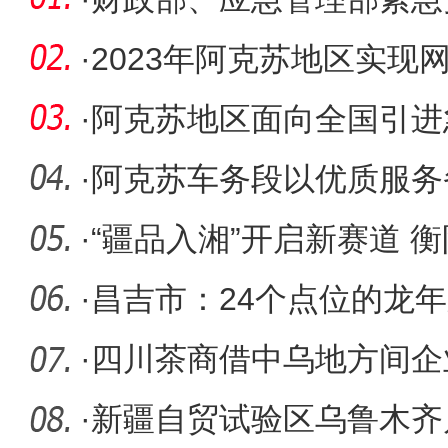
新疆救灾
·
2023年阿克苏地区实现网
元
·
阿克苏地区面向全国引进
·
阿克苏车务段以优质服务
·
“疆品入湘”开启新赛道 
贩式
·
昌吉市：24个点位的龙
·
四川茶商借中乌地方间企
传播中国
·
新疆自贸试验区乌鲁木齐