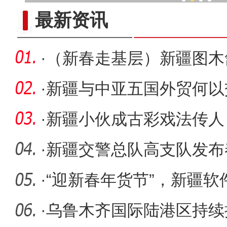
郭向阳 ：做新疆高质量发展
最新资讯
·
（新春走基层）新疆图木
能乡村振
·
新疆与中亚五国外贸何以
·
新疆小伙成古彩戏法传人
·
新疆交警总队高支队发布
提示
·
“迎新春年货节”，新疆
热销
·
乌鲁木齐国际陆港区持续推