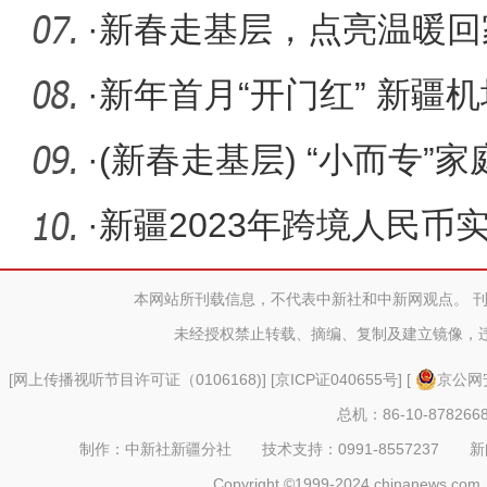
运
·
新春走基层，点亮温暖回
·
新年首月“开门红” 新疆
320万人
·
(新春走基层) “小而专”
入新
·
新疆2023年跨境人民币
本网站所刊载信息，不代表中新社和中新网观点。 
未经授权禁止转载、摘编、复制及建立镜像，
[
网上传播视听节目许可证（0106168)
] [
京ICP证040655号
] [
京公网安
总机：86-10-878266
制作：中新社新疆分社 技术支持：0991-8557237 新闻热线：
Copyright ©1999-2024 chinanews.com. 