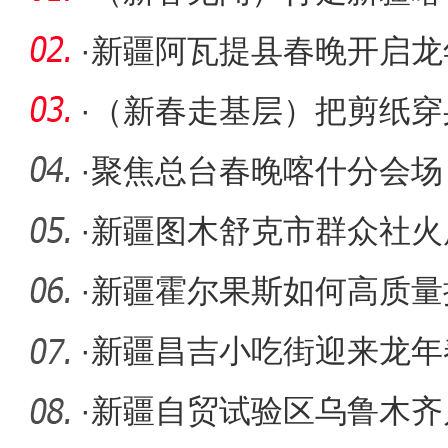
·
新疆阿瓦提县春晚开启龙
·
（新春走基层）把剪纸穿
在新疆展
·
聚焦总台春晚喀什分会场
新春礼
·
新疆图木舒克市群众社火
·
新疆霍尔果斯如何高质量
——访新
·
新疆昌吉小吃街迎来龙年
·
新疆自贸试验区乌鲁木齐