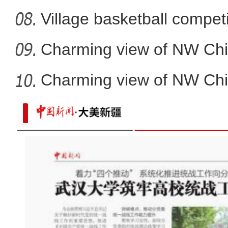
Village basketball competi
Charming view of NW Chi
Charming view of NW Chi
【新春纪事】新疆喀什等地