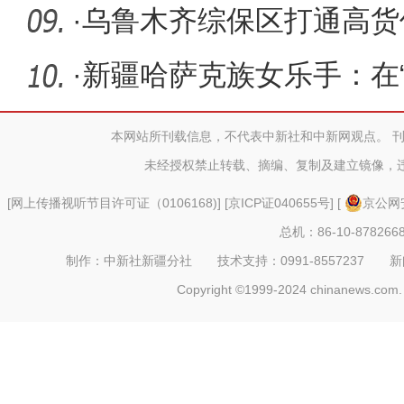
引入首家
·
乌鲁木齐综保区打通高货
易通道
·
新疆哈萨克族女乐手：在
步
本网站所刊载信息，不代表中新社和中新网观点。 
未经授权禁止转载、摘编、复制及建立镜像，
[
网上传播视听节目许可证（0106168)
] [
京ICP证040655号
] [
京公网安
总机：86-10-878266
制作：中新社新疆分社 技术支持：0991-8557237 新闻热线：
Copyright ©1999-2024 chinanews.com. 