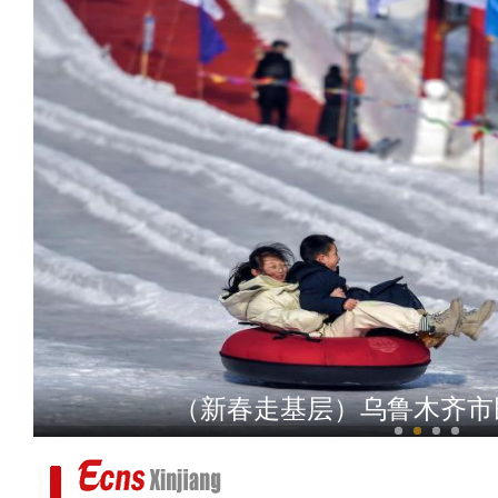
【新春纪事】探访新疆霍尔果
（新春走基层）乌鲁木齐市