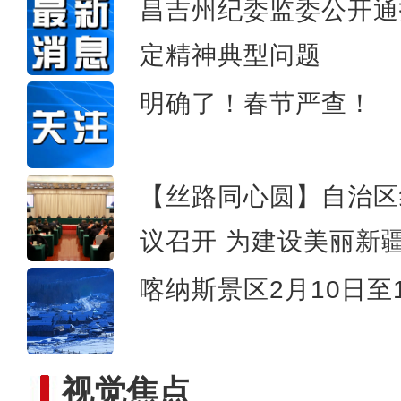
昌吉州纪委监委公开通
定精神典型问题
新疆和田地区首次运用EC
明确了！春节严查！
【丝路同心圆】自治区
议召开 为建设美丽新
喀纳斯景区2月10日至
视觉焦点