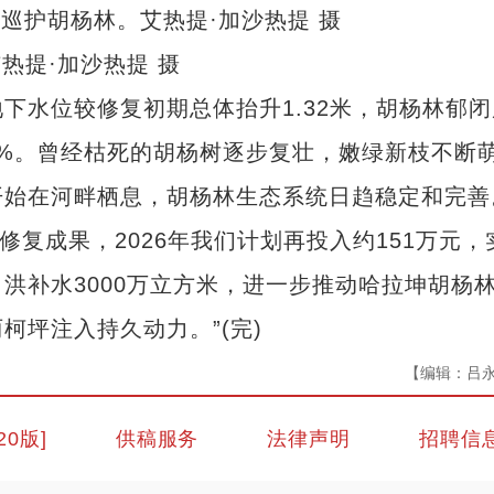
热提·加沙热提 摄
水位较修复初期总体抬升1.32米，胡杨林郁闭
8.39%。曾经枯死的胡杨树逐步复壮，嫩绿新枝不断
开始在河畔栖息，胡杨林生态系统日趋稳定和完善
复成果，2026年我们计划再投入约151万元，
洪补水3000万立方米，进一步推动哈拉坤胡杨
柯坪注入持久动力。”(完)
【编辑：吕
20版]
供稿服务
法律声明
招聘信