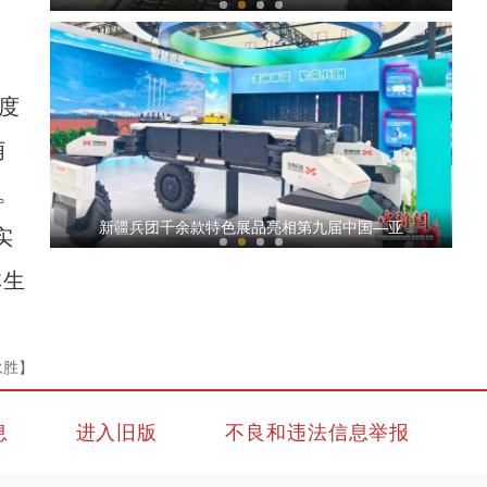
度
萌
。
吐鲁番火焰山景区地表温度达84度 游客争相打卡
新疆兵团千余款特色展品亮相第九届中国—亚
实
林生
永胜】
息
进入旧版
不良和违法信息举报
新疆阿勒泰：碧水穿林海，青山入画来