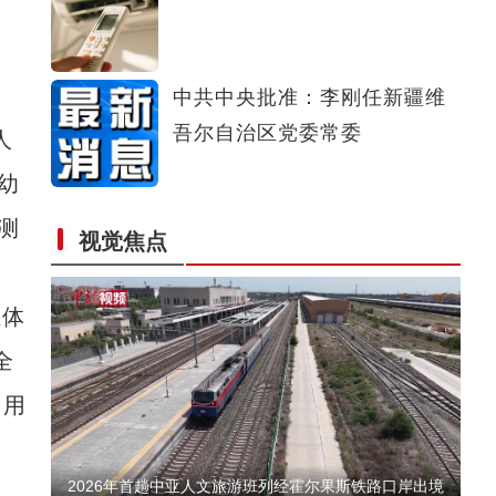
新疆阿勒泰：碧水穿林海，青山入画来
中共中央批准：李刚任新疆维
吾尔自治区党委常委
人
幼
测
视觉焦点
新疆：独库公路云雾缭绕，宛如水墨仙境
立体
全
，用
2026年首趟中亚人文旅游班列经霍尔果斯铁路口岸出境