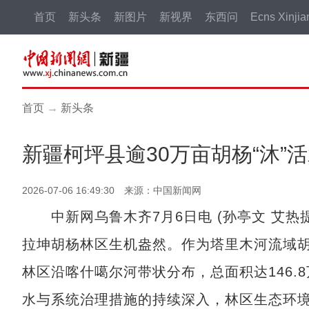
首页
新头条
新图片
新视界
东西问
Ecns Xinjia
首页
→
新头条
新疆柯坪县逾30万亩胡杨“沐”
2026-07-06 16:49:30 来源：中国新闻网
中新网乌鲁木齐7月6日电 (孙亭文 艾热
拉坤胡杨林区生机盎然。作为塔里木河流域
林区沿喀什噶尔河带状分布，总面积达146.8
水与系统治理措施的持续深入，林区生态环