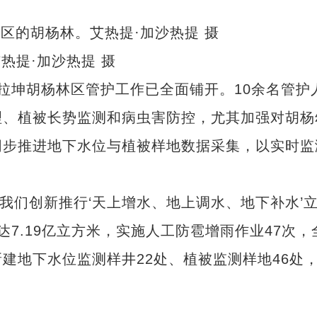
热提·加沙热提 摄
坤胡杨林区管护工作已全面铺开。10余名管护
理、植被长势监测和病虫害防控，尤其加强对胡杨
同步推进地下水位与植被样地数据采集，以实时监
们创新推行‘天上增水、地上调水、地下补水’
水达7.19亿立方米，实施人工防雹增雨作业47次，
建地下水位监测样井22处、植被监测样地46处