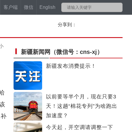
客户端
微信
English
分享到：
小
新疆新闻网
（微信号：cns-xj）
新疆发布消费提示！
哈
以前要等半个月，现在只要3
该
天！这趟“棉花专列”为啥跑出
加速度？
态补
今天起，开空调请调整一下