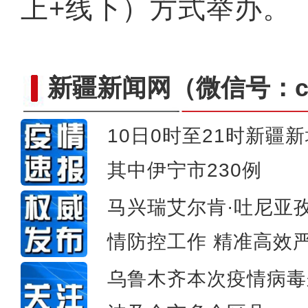
上+线下）方式举办。
新疆新闻网
（微信号：cn
10日0时至21时新疆
阿勒泰两河源：夏天是牧民家
其中伊宁市230例
马兴瑞艾尔肯·吐尼亚
情防控工作 精准高效
乌鲁木齐本次疫情病毒