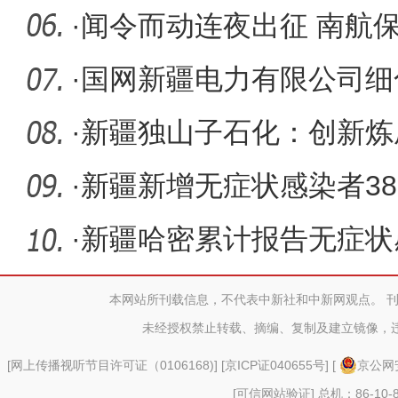
·
闻令而动连夜出征 南航
赶赴伊犁
·
国网新疆电力有限公司细
控用电
·
新疆独山子石化：创新炼
·
新疆新增无症状感染者380
例
·
新疆哈密累计报告无症状
管控密接
本网站所刊载信息，不代表中新社和中新网观点。 
未经授权禁止转载、摘编、复制及建立镜像，
[
网上传播视听节目许可证（0106168)
] [
京ICP证040655号
] [
京公网安
[可信网站验证]
总机：86-10-8