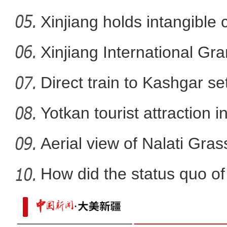
Xinjiang holds intangible 
阿勒泰两河源：夏天是牧民家
Xinjiang International G
Direct train to Kashgar se
Yotkan tourist attraction 
Aerial view of Nalati Gras
How did the status quo of
乌鲁木齐：本次疫情病毒来源