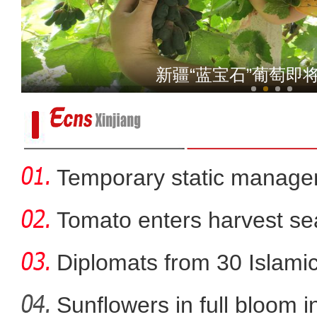
俯瞰新疆玛纳斯河：两
新疆“蓝宝石”葡萄即
Temporary static manage
parts
Tomato enters harvest se
Diplomats from 30 Islamic 
Sunflowers in full bloom i