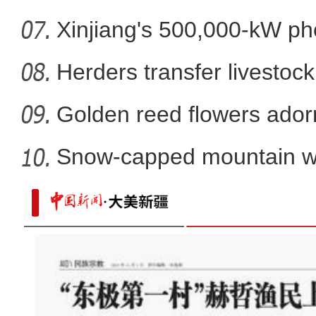
Xinjiang's 500,000-kW ph
pro
Herders transfer livestock
Golden reed flowers ador
Snow-capped mountain wit
X
新疆首个“公路口岸+属地直