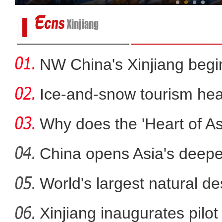
NW China's Xinjiang beg
Ice-and-snow tourism heat
Why does the 'Heart of Asi
China opens Asia's deepes
World's largest natural de
新疆阿克苏地区做强林果精
Xinjiang inaugurates pilot