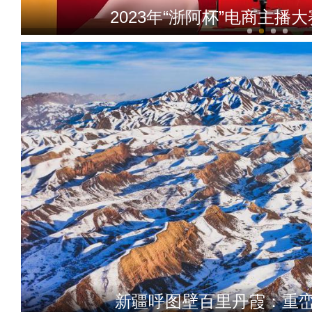
2023年“浙阿杯”电商主播
新疆柯坪县发展设施农业
新疆呼图壁百里丹霞：重峦