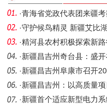
·
青海省党政代表团来疆考
·
守护候鸟精灵 新疆艾比
态观鸟屋
·
精河县农村积极探索新路
发展提速
·
新疆昌吉州奇台县：盛开
结“幸福花
·
新疆昌吉州阜康市召开202
产品推介
·
新疆昌吉州：以高质量项
发展
·
新疆首个适应新型电力系