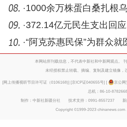
示范园区
·
1000余万株蛋白桑扎根
吉发，十
·
372.14亿元民生支出回
·
“阿克苏惠民保”为群众就医
本网站所刊载信息，不代表中新社和中新网观点。 
未经授权禁止转载、摘编、复制及建立镜像，
[
网上传播视听节目许可证（0106168)
] [
京ICP证040655号
] [
京公网安
总机：86-10-878266
制作：中新社新疆分社 技术支持：0991-8557237 新闻热线：
Copyright ©1999-2023 chinanews.com. 