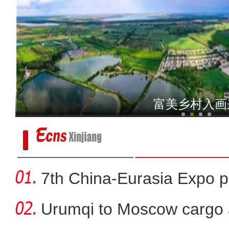
新疆库尔德宁山谷云
新疆尉犁：防疫一线“90后
富美乡村入画
7th China-Eurasia Expo p
Urumqi to Moscow cargo a