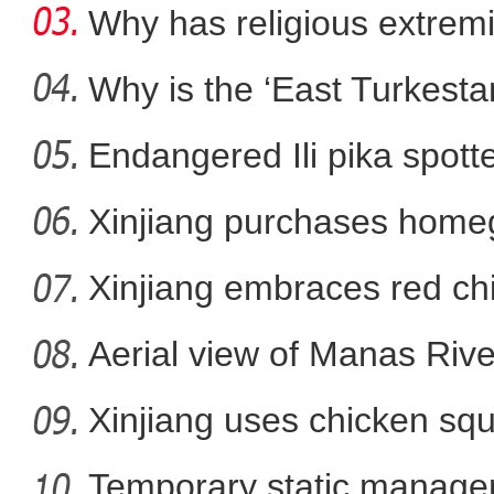
Why has religious extre
rootless g
Why is the ‘East Turkest
Endangered Ili pika spotte
新疆拜城：志愿者向抗疫一
Xinjiang purchases homeg
f
Xinjiang embraces red chi
Aerial view of Manas Riv
Xinjiang uses chicken squ
Temporary static manage