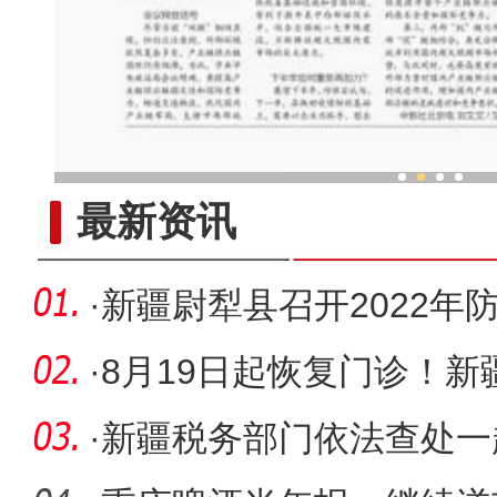
新疆兵团为漫漫沙丘增添
最新资讯
·
新疆尉犁县召开2022年
保尉犁河
·
8月19日起恢复门诊！
医院门诊
·
新疆税务部门依法查处一