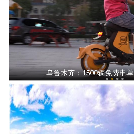
新疆巩留县：树莓飘