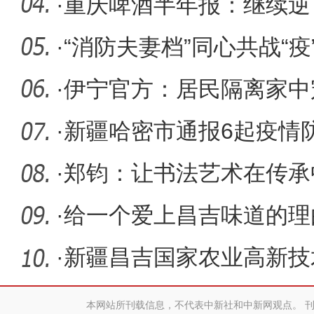
件
·
重庆啤酒半年报：继续逆
啤和黑啤
·
“消防夫妻档”同心共战“疫
·
伊宁官方：居民隔离家中
干部已被
·
新疆哈密市通报6起疫情
题
·
郑钧：让书法艺术在传承
·
给一个爱上昌吉味道的理
葡萄酒产
·
新疆昌吉国家农业高新技
新高地 农
本网站所刊载信息，不代表中新社和中新网观点。 