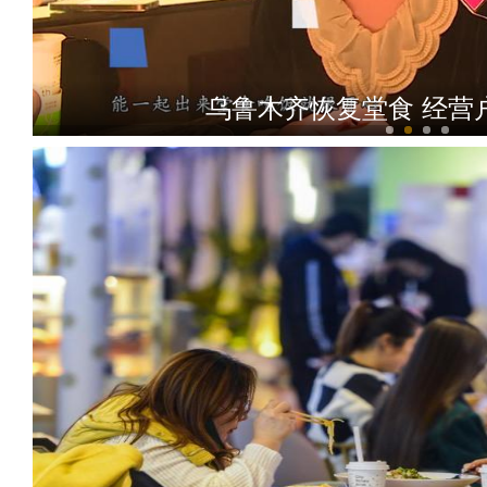
乌鲁木齐恢复堂食 经营