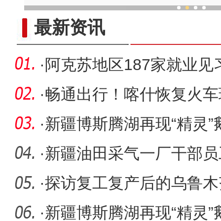
新疆大巴扎复工 烟火
最新资讯
·
阿克苏地区187家就业
桥铺路
·
畅通出行！喀什恢复火车
线
·
新疆博斯腾湖再现“精灵
·
新疆油田采气一厂干部员
保冬供
·
探访复工复产后的乌鲁木
·
新疆博斯腾湖再现“精灵