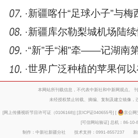
·
新疆喀什“足球小子”与梅
·
新疆库尔勒梨城机场陆续
·
“新”手“湘”牵——记湖
队
·
世界广泛种植的苹果何以
无二？
本网站所刊载信息，不代表中新社和中新网观点。 
未经授权禁止转载、摘编、复制及建立镜像，
[
网上传播视听节目许可证（0106168)
] [
京ICP证040655号
] [
京公网安
[可信网站验证]
总机：86-10-8
制作：中新社新疆分社 技术支持：0991-8557237 新闻热线：