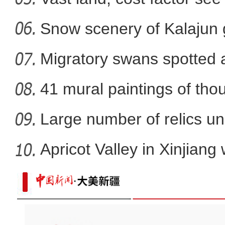
Snow scenery of Kalajun
Migratory swans spotted a
41 mural paintings of tho
grotto
Large number of relics un
Apricot Valley in Xinjiang
探访新疆大型农贸市场 