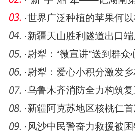
队
·
世界广泛种植的苹果何以
无二？
·
新疆天山胜利隧道出口端
突破80
·
尉犁：“微宣讲”送到群众
·
尉犁：爱心小积分激发乡
·
乌鲁木齐消防全力构筑复
全防线
·
新疆阿克苏地区核桃仁首
·
风沙中民警奋力救援被困