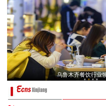
新疆喀什：有序恢复正常
乌鲁木齐餐饮行业