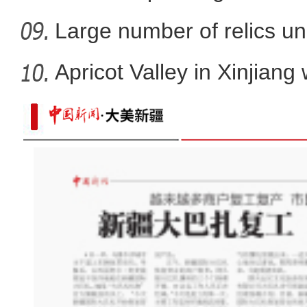
grotto
Large number of relics un
Apricot Valley in Xinjiang
乌鲁木齐花卉市场