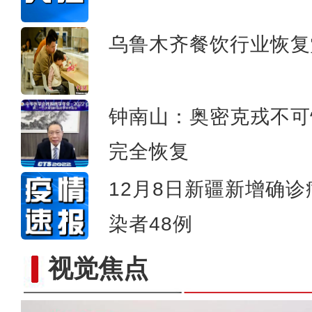
新疆：落单天鹅“迫降”地面
乌鲁木齐餐饮行业恢复
钟南山：奥密克戎不可怕
完全恢复
12月8日新疆新增确
染者48例
视觉焦点
乌鲁木齐花卉市场