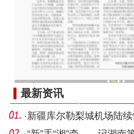
新疆大巴扎复工 烟火
最新资讯
·
新疆库尔勒梨城机场陆续
·
“新”手“湘”牵——记湖