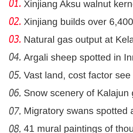
Xinjiang Aksu walnut kerne
Xinjiang builds over 6,40
Natural gas output at Kel
Argali sheep spotted in I
Vast land, cost factor see 
新疆：落单天鹅“迫降”地面
Snow scenery of Kalajun
Migratory swans spotted a
41 mural paintings of tho