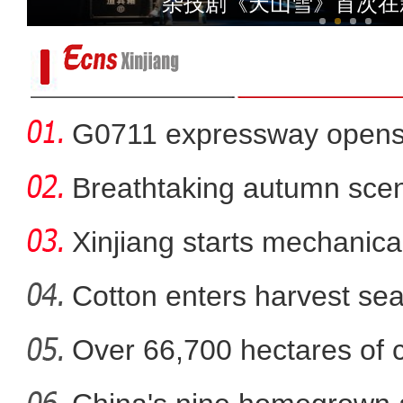
杂技剧《天山雪》首次在
G0711 expressway opens fo
Breathtaking autumn sce
in
Xinjiang starts mechanica
Cotton enters harvest se
Over 66,700 hectares of 
拜城县58.33万亩