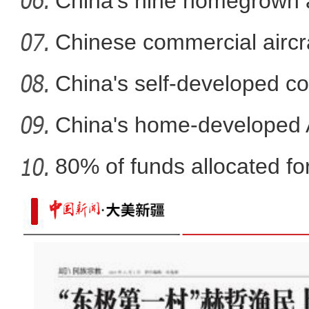
mech
China's nine homegrown ai
in
Chinese commercial airc
fli
China's self-developed co
co
China's home-developed A
80% of funds allocated for
航拍“多巴胺”配色的新