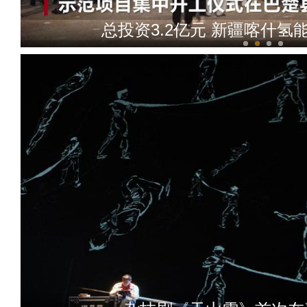
总投资3.2亿元 新疆喀什
沙雅县大葱喜丰收 