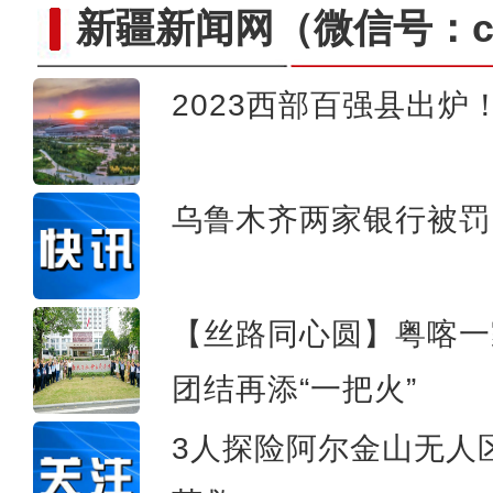
新疆新闻网
（微信号：cn
2023西部百强县出炉
拜城县58.33万亩
乌鲁木齐两家银行被罚
【丝路同心圆】粤喀一
团结再添“一把火”
3人探险阿尔金山无人区