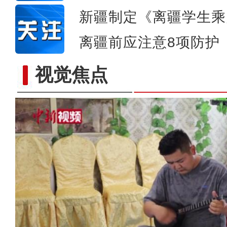
新疆制定《离疆学生乘
离疆前应注意8项防护
视觉焦点
新疆阿勒泰：你见过石头制