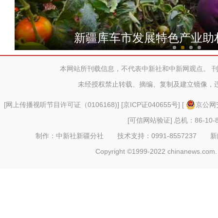
航拍新疆喀什湿地风光 草滩
新疆库车市发展特色产业助
本网站所刊载信息，不代表中新社和中新网观点。 
唱黄梅戏、练武术 特色社团
未经授权禁止转载、摘编、复制及建立镜像，
[
网上传播视听节目许可证（0106168)
] [
京ICP证040655号
] [
京公网安
[可信网站验证]
总机：86-10-8
制作：中新社新疆分社 技术支持：0991-8557237 新闻热线：
Copyright ©1999-2022 chinanews.com. 