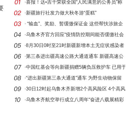
·
喜报！达•吉干荣获全国“人民满意的公务员”称
要
号
·
新疆旅行社发力做大秋冬游“蛋糕”
·
“输血”、奖励、暂缓缴保证金 这些帮扶涉旅企
业
·
乌鲁木齐官方回应“疫情防控期间能否缓缴社会
保险
·
8月30日0时至21时新疆新增本土无症状感染者
23例
·
第三条进出疆高速公路大通道通车 新疆高速公
路里程
·
中国红基会等向新疆捐赠5辆负压救护车 已用于
救治
·
“进出新疆第三条大通道”通车 为野生动物保留
迁徙
·
30日12时起乌鲁木齐新增2个高风险区 4个高风
险区调
·
乌鲁木齐航空举行成立八周年“奋进八载展精彩
携手