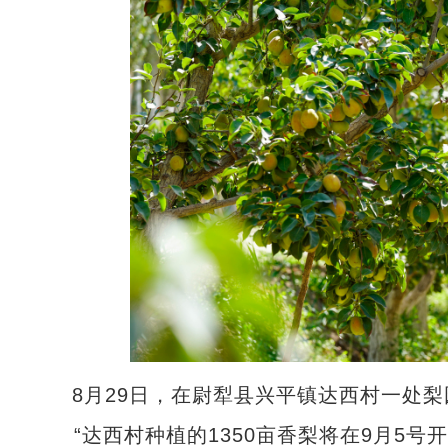
8月29日，在尉犁县兴平镇达西村一处
“达西村种植的1350亩香梨将在9月5号