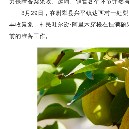
力保障香梨采收、运输、销售各个环节井然
8月29日，在尉犁县兴平镇达西村一处梨
丰收景象。村民吐尔逊·阿里木穿梭在挂满硕
前的准备工作。