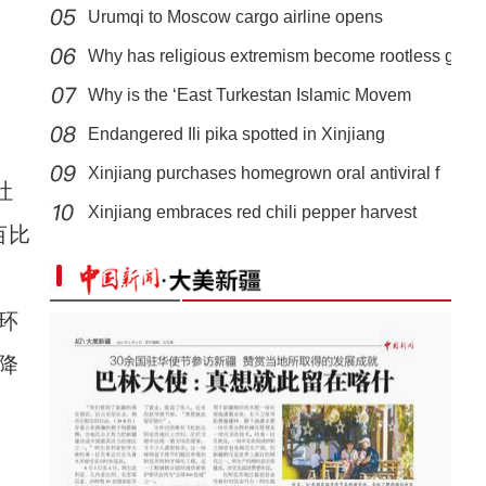
Urumqi to Moscow cargo airline opens
Why has religious extremism become rootless g
Why is the ‘East Turkestan Islamic Movem
Endangered Ili pika spotted in Xinjiang
Xinjiang purchases homegrown oral antiviral f
来吧，朋友！《看新疆》
吐
Xinjiang embraces red chili pepper harvest
亩比
环
降