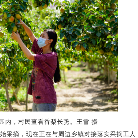
新疆：民族团结之花开遍天山南北
梨园内，村民查看香梨长势。王雪 摄
开始采摘，现在正在与周边乡镇对接落实采摘工人