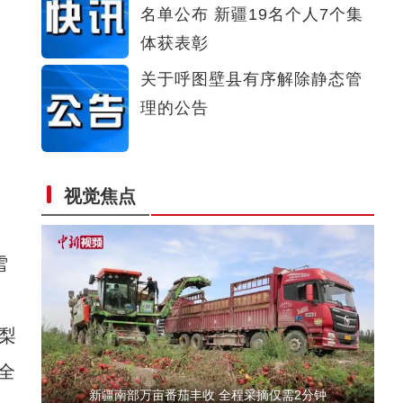
名单公布 新疆19名个人7个集
新疆抗疫题材微电影《一个人的婚礼》上线
体获表彰
关于呼图壁县有序解除静态管
理的公告
视觉焦点
来吧，朋友！《看新疆》
雪
梨
全
新疆南部万亩番茄丰收 全程采摘仅需2分钟