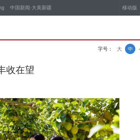
ng
中国新闻·大美新疆
移动版
字号：
大
中
丰收在望