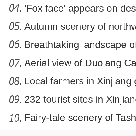
'Fox face' appears on des
Autumn scenery of northw
新疆实行“四类”药品
Breathtaking landscape o
Aerial view of Duolang C
Local farmers in Xinjiang 
232 tourist sites in Xinjia
Fairy-tale scenery of Tas