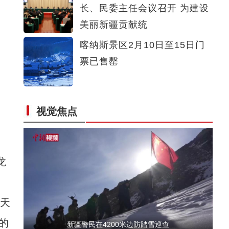
长、民委主任会议召开 为建设
新疆生产建设兵团第十二师形象宣传片《奔赴
美丽新疆贡献统
喀纳斯景区2月10日至15日门
票已售罄
视觉焦点
新疆阿尔金山现现实版“熊出没”
龙
天
的
新疆警民在4200米边防踏雪巡查