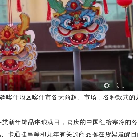
疆喀什地区喀什市各大商超、市场，各种款式的
类新年饰品琳琅满目，喜庆的中国红给寒冷的冬
偶、卡通挂串等和龙年有关的商品摆在货架最醒目