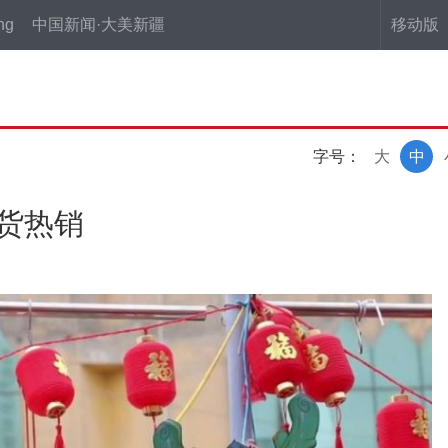
ng
中国新闻·大美新疆
移动版
字号：
大
中
年货热销