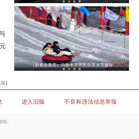
、
与
元
【新春纪事】新疆喀什等地多彩活动迎春节
（新春走基层）乌鲁木齐市民乐享冰雪趣味
嘉琛】
息
进入旧版
不良和违法信息举报
授权。
新疆生产建设兵团第十二师形象宣传片《奔赴