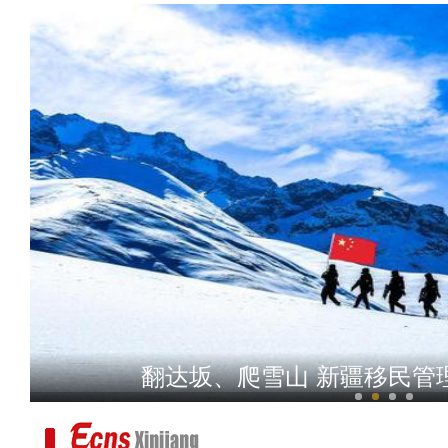
新疆吉木乃县：国家二级保
翻达坂、爬雪山 新疆移民管