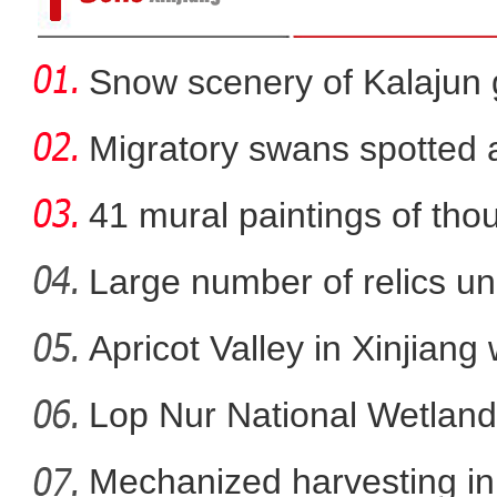
Snow scenery of Kalajun
Migratory swans spotted a
41 mural paintings of tho
grotto
Large number of relics un
Apricot Valley in Xinjiang
新疆昭苏县：牲畜开启
Lop Nur National Wetland
Mechanized harvesting in f