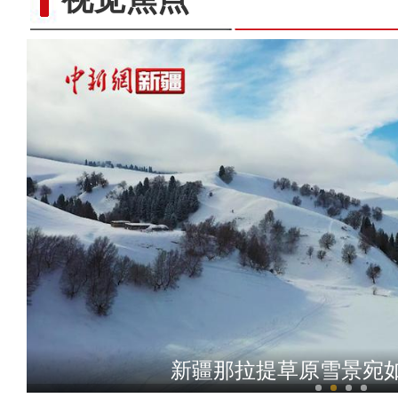
【万人说新疆】美合日阿依
新疆那拉提草原雪景宛