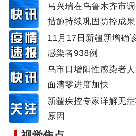
马兴瑞在乌鲁木齐市调
措施持续巩固防控成果
新疆昭苏县：牲畜开启
11月17日新疆新增确
感染者938例
乌市日增阳性感染者人
面清零进度加快
新疆疾控专家详解无症
原因
视觉焦点