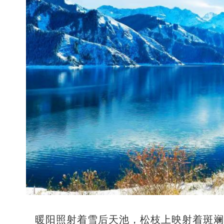
暖阳照射着雪后天池，松枝上映射着斑