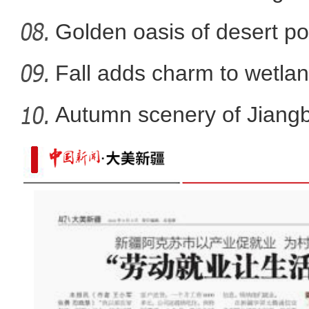
Golden oasis of desert po
Fall adds charm to wetlan
Autumn scenery of Jiang
【万人说新疆】美合日阿依