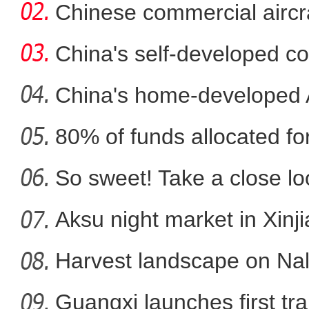
in
Chinese commercial airc
fli
China's self-developed co
co
China's home-developed A
80% of funds allocated for
实拍新疆南部沙漠腹
So sweet! Take a close l
Aksu night market in Xinj
Harvest landscape on Nala
Guangxi launches first trai