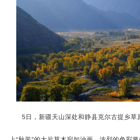
5日，新疆天山深处和静县克尔古提乡草
上“秋装”的大片草木宛如油画，浓烈的色彩