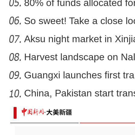
80% of funds allocated for
实拍新疆南部沙漠腹
So sweet! Take a close l
Aksu night market in Xinj
Harvest landscape on Nala
Guangxi launches first trai
China, Pakistan start tran
实拍晨雾中的新疆昭苏湿