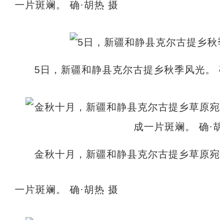
一片斑斓。 确·胡热 摄
5日，新疆和静县克尔古提乡秋季风光。 
金秋十月，新疆和静县克尔古提乡草原
一片斑斓。 确·胡热 摄