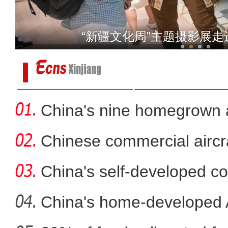
新疆拜城县城区上空现
“新疆文化周”主题摄影展
China's nine homegrown ai
in
Chinese commercial airc
fli
China's self-developed co
co
China's home-developed A