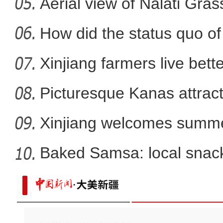
Aerial view of Nalati Gras
妇幼健康路·呵护每一步—
How did the status quo of
Xinjiang farmers live better
Picturesque Kanas attract
Xinjiang welcomes summe
Baked Samsa: local snack
新疆喀什市 万亩稻田满