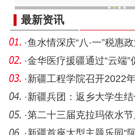
“海外学成后 我为什么回到
最新资讯
·
鱼水情深庆“八·一”税惠
·
金华医疗援疆通过“云端
·
新疆工程学院召开2022
·
新疆兵团：返乡大学生结
能量
·
第二十三届克拉玛依水节
·
新疆首座大型主题乐园“