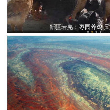
新疆若羌：枣园养鸡 