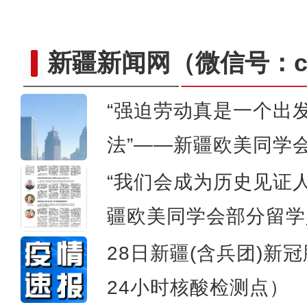
新疆新闻网
（微信号：cn
“强迫劳动真是一个出
法”——新疆欧美同学
妇幼健康路·呵护每一步—
“我们会成为历史见证
疆欧美同学会部分留学
28日新疆(含兵团)新
24小时核酸检测点）