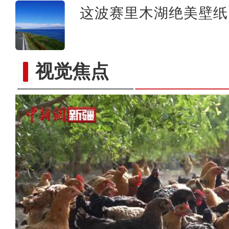
这波赛里木湖绝美壁纸
视觉焦点
新疆喀什市 万亩稻田满