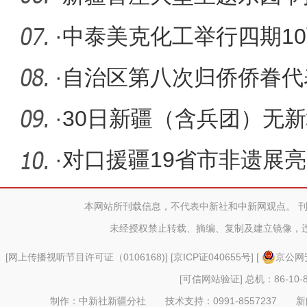
游客
·
中泰美克化工举行四期10
交仪式
·
自治区第八次归侨侨眷代
·
30日新疆（含兵团）无新
症状感染
·
对口援疆19省市非遗展亮
本网站所刊载信息，不代表中新社和中新网观点。 
未经授权禁止转载、摘编、复制及建立镜像，
[
网上传播视听节目许可证（0106168)
] [
京ICP证040655号
] [
京公网安
[可信网站验证]
总机：86-10-8
制作：中新社新疆分社 技术支持：0991-8557237 新闻热线：