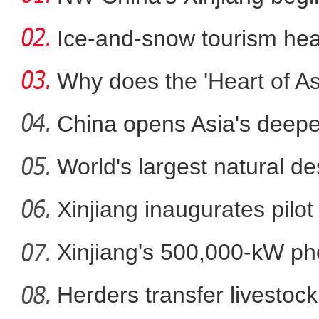
Ice-and-snow tourism heat
Why does the 'Heart of Asi
China opens Asia's deepes
World's largest natural de
新疆阿克苏地区做强林果精
Xinjiang inaugurates pilot
Xinjiang's 500,000-kW ph
pro
Herders transfer livestock