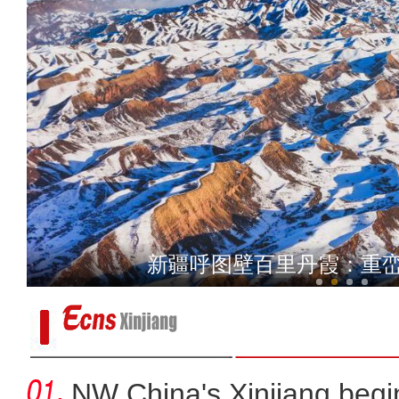
新疆柯坪县发展设施农业
新疆呼图壁百里丹霞：重峦
NW China's Xinjiang beg